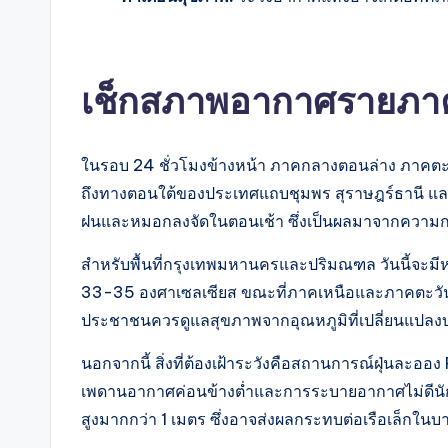
เช็กสภาพอากาศรายภาค
ในรอบ 24 ชั่วโมงข้างหน้า ภาคกลางตอนล่าง ภาคตะว
ถึงทางตอนใต้ของประเทศแถบชุมพร สุราษฎร์ธานี และนค
ฝนและหมอกลงจัดในตอนเช้า ซึ่งเป็นผลมาจากความกด
สำหรับพื้นที่กรุงเทพมหานครและปริมณฑล วันนี้จะมี
33-35 องศาเซลเซียส ขณะที่ภาคเหนือและภาคตะวันอ
ประชาชนควรดูแลสุขภาพจากอุณหภูมิที่เปลี่ยนแปลงบ่
นอกจากนี้ สิ่งที่ต้องเฝ้าระวังคือสถานการณ์ฝุ่นละ
เพดานอากาศค่อนข้างต่ำและการระบายอากาศไม่ดีนัก 
สูงมากกว่า 1 เมตร ซึ่งอาจส่งผลกระทบต่อเรือเล็กในบ