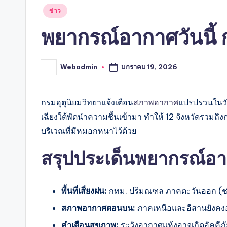
Posted
ข่าว
in
พยากรณ์อากาศวันนี้ ก
มกราคม 19, 2026
Webadmin
Posted
by
กรมอุตุนิยมวิทยาแจ้งเตือน
สภาพอากาศ
แปรปรวนในวั
เฉียงใต้พัดนำความชื้นเข้ามา ทำให้ 12 จังหวัดรวม
บริเวณที่มีหมอกหนาไว้ด้วย
สรุปประเด็นพยากรณ์อาก
พื้นที่เสี่ยงฝน:
กทม. ปริมณฑล ภาคตะวันออก (ชลบุ
สภาพอากาศตอนบน:
ภาคเหนือและอีสานยังคงอ
คำเตือนสุขภาพ:
ระวังอากาศแห้งอาจเกิดอัคคีภั