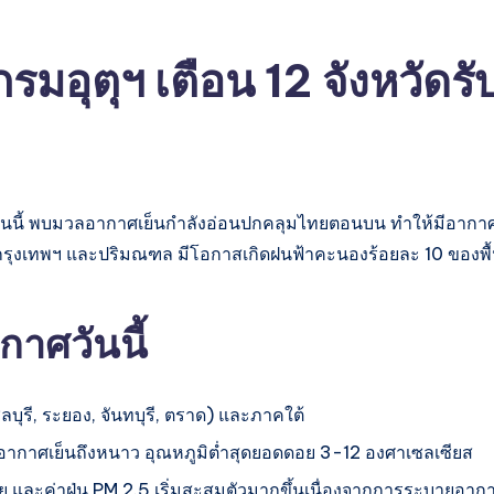
รมอุตุฯ เตือน 12 จังหวัด
นนี้ พบมวลอากาศเย็นกำลังอ่อนปกคลุมไทยตอนบน ทำให้มีอากาศ
ถึงกรุงเทพฯ และปริมณฑล มีโอกาสเกิดฝนฟ้าคะนองร้อยละ 10 ของพ
าศวันนี้
รี, ระยอง, จันทบุรี, ตราด) และภาคใต้
ากาศเย็นถึงหนาว อุณหภูมิต่ำสุดยอดดอย 3-12 องศาเซลเซียส
ย และค่าฝุ่น PM 2.5 เริ่มสะสมตัวมากขึ้นเนื่องจากการระบายอา