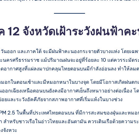
 12 จังหวัดเฝ้าระวังฝนฟ้
ันออก และภาคใต้ จะมีฝนฟ้าคะนองกระจายตัวบางแห่ง โดยเฉพาะใน
รศรีธรรมราช แม้ปริมาณฝนจะอยู่ที่ร้อยละ 10 แต่ควรระมัดระวัง
อากาศสูงที่แผ่ลงมาปกคลุมไทยตอนบนมีกำลังอ่อนลง ทำให้ลมตะว
หมอกในตอนเช้าและมีหมอกหนาในบางจุด โดยมีโอกาสเกิดฝนตกเล็กน้อ
อกเฉียงเหนือตอนบนยังคงมีอากาศเย็นถึงหนาวอย่างต่อเนื่อง 
อยและระวังอัคคีภัยจากสภาพอากาศที่เริ่มแห้งในบางช่วง
ออง PM 2.5 ในพื้นที่ประเทศไทยตอนบน ที่มีการสะสมของฝุ่นและหม
สำหรับชาวเรือในอ่าวไทยและอันดามัน ควรเดินเรือด้วยความระมัด
างจังหวะ