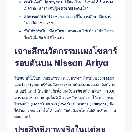
เทคโนโลยี Lightyear:
ใช้แผงโซลาร์เซลล์ 3.8 ตาราง
เมตร พัฒนาร่วมกับผู้เชี่ยวชาญระดับโลก
ลดภาระการชาร์จ:
ช่วยลดความถี่ในการเสียบปลั๊กชาร์จ
ไฟลงได้ 35–65%
ขับไปชาร์จไป:
เพียงขับรถกลางแดด 2 ชั่วโมง ได้พลังงาน
วิ่งฟรีเพิ่มทันที 3 กิโลเมตร
เจาะลึกนวัตกรรมแผงโซลาร์
รอบคันบน Nissan Ariya
โปรเจกต์นี้เป็นการพัฒนาร่วมกันระหว่างทีมวิศวกรของ Nissan
และ Lightyear บริษัทนวัตกรรมรถยนต์พลังงานแสงอาทิตย์จาก
เนเธอร์แลนด์ โดยมีการติดตั้งแผงโซลาร์เซลล์รวมพื้นที่กว่า 3.8
ตารางเมตร ครอบคลุมพื้นที่ 3 ส่วนหลักของตัวรถ ได้แก่ ฝากระ
โปรงหน้า (Hood), หลังคา (Roof) และฝาท้าย (Tailgate) ซึ่ง
ได้รับการออกแบบให้โค้งมนไปกับตัวถังรถโดยไม่เสียหลักอากาศ
พลศาสตร์
ประสิทธิภาพจริงในแต่ละ