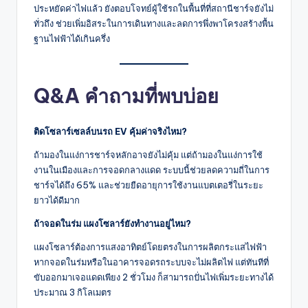
ประหยัดค่าไฟแล้ว ยังตอบโจทย์ผู้ใช้รถในพื้นที่ที่สถานีชาร์จยังไม่
ทั่วถึง ช่วยเพิ่มอิสระในการเดินทางและลดการพึ่งพาโครงสร้างพื้น
ฐานไฟฟ้าได้เกินครึ่ง
Q&A คำถามที่พบบ่อย
ติดโซลาร์เซลล์บนรถ EV คุ้มค่าจริงไหม?
ถ้ามองในแง่การชาร์จหลักอาจยังไม่คุ้ม แต่ถ้ามองในแง่การใช้
งานในเมืองและการจอดกลางแดด ระบบนี้ช่วยลดความถี่ในการ
ชาร์จได้ถึง 65% และช่วยยืดอายุการใช้งานแบตเตอรี่ในระยะ
ยาวได้ดีมาก
ถ้าจอดในร่ม แผงโซลาร์ยังทำงานอยู่ไหม?
แผงโซลาร์ต้องการแสงอาทิตย์โดยตรงในการผลิตกระแสไฟฟ้า
หากจอดในร่มหรือในอาคารจอดรถระบบจะไม่ผลิตไฟ แต่ทันทีที่
ขับออกมาเจอแดดเพียง 2 ชั่วโมง ก็สามารถปั่นไฟเพิ่มระยะทางได้
ประมาณ 3 กิโลเมตร