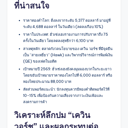
ที่น่าสนใจ
ราคาทองคำโลก: ดิ่งลงจากระดับ 5,377 ดอลลาร์ มาอยู่ที่
ระดับ 4,688 ดอลลาร์ ในวันเดียว (ลดลงเกือบ 10%)
ราคาในประเทศ: ฮั่วเซ่งเฮงรายงานการปรับราคาถึง 75
ครั้งในวันเดียว โดยลดลงสุทธิกว่า 6,100 บาท
สาเหตุหลัก: ตลาดกังวลนโยบายของ เควิน วอร์ช ที่มีจุดยืน
เป็น “สายเหยี่ยว” (Hawk) และวิพากษ์วิจารณ์การพิมพ์เงิน
(QE) ของเฟดในอดีต
เป้าหมายปี 2569: ฮั่วเซ่งเฮงยังคงมุมมองบวกในระยะยาว
โดยขยับเป้าหมายราคาทองโลกไปที่ 6,000 ดอลลาร์ หรือ
ทองไทยประมาณ 88,000 บาท
สัดส่วนพอร์ตแนะนำ: นักลงทุนควรมีทองคำติดพอร์ตไว้ที่
10-15% เพื่อป้องกันความเสี่ยงจากภาวะเงินเฟ้อและ
สงครามการค้า
วิเคราะห์ลึกปม “เควิน
วอร์ช” และผลกระทบต่อ