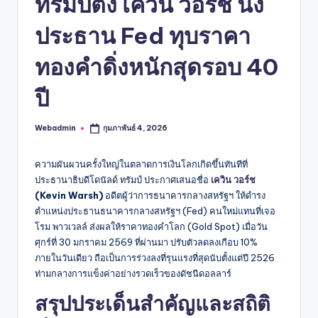
ทรัมป์ตั้ง เควิน วอร์ช นั่ง
ประธาน Fed ทุบราคา
ทองคำดิ่งหนักสุดรอบ 40
ปี
Webadmin
กุมภาพันธ์ 4, 2026
Posted
by
ความผันผวนครั้งใหญ่ในตลาดการเงินโลกเกิดขึ้นทันทีที่
ประธานาธิบดีโดนัลด์ ทรัมป์ ประกาศเสนอชื่อ
เควิน วอร์ช
(Kevin Warsh)
อดีตผู้ว่าการธนาคารกลางสหรัฐฯ ให้ดำรง
ตำแหน่งประธานธนาคารกลางสหรัฐฯ (Fed) คนใหม่แทนที่เจอ
โรม พาวเวลล์ ส่งผลให้ราคาทองคำโลก (Gold Spot) เมื่อวัน
ศุกร์ที่ 30 มกราคม 2569 ที่ผ่านมา ปรับตัวลดลงเกือบ 10%
ภายในวันเดียว ถือเป็นการร่วงลงที่รุนแรงที่สุดนับตั้งแต่ปี 2526
ท่ามกลางการแข็งค่าอย่างรวดเร็วของดัชนีดอลลาร์
สรุปประเด็นสำคัญและสถิติ