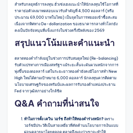
สำหรับกลยุทธ์การลงทุน ฮั่วเซ่งเฮงแนะนำให้นักลงทุนใช้โอกาสที่
ราคาย่อตัวลงมาทดสอบแนวรับสำคัญที่ 4,500 ดอลลาร์ (หรือ
ประมาณ 69,000 บาทในไทย) เป็นจุดในการทยอยเข้าซื้อสะสม
เนื่องจากทิศทาง De-dollarization ของธนาคารกลางทั่วโลกยัง
คงเป็นปัจจัยหนุนที่แข็งแกร่งในช่วงครึ่งปีหลังของ 2569
สรุปแนวโน้มและคำแนะนำ
ตลาดทองคำกำลังอยู่ในช่วงการปรับสมดุลใหม่ (Re-balancing)
รับตัวแปรทางการเมืองสหรัฐฯ แม้ระยะสั้นจะผันผวนหนักจากการ
พุ่งขึ้นของดอลลาร์ แต่ในระยะยาวทองคำยังคงมีโอกาสทำ New
High ใหม่ได้ตามเป้าหมาย 6,000 ดอลลาร์ นักลงทุนควรติดตาม
นโยบายเศรษฐกิจของทรัมป์และผลการรับรองตำแหน่งประธาน
Fed จากวุฒิสภาอย่างใกล้ชิด
Q&A คำถามที่น่าสนใจ
ทำไมการตั้ง เควิน วอร์ช ถึงทำให้ทองคำร่วงหนัก? เ
พราะ
วอร์ชมีประวัติเป็นสายเหยี่ยวที่คัดค้านนโยบายการเงินแบบ
ผ่อนคลายมาโดยตลอด ตลาดจึงมองว่าเขาจะทำให้