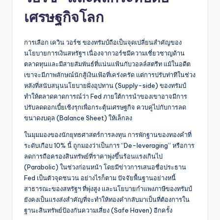
เศรษฐกิจโลก
การเลือก เควิน วอร์ช ของทรัมป์ถือเป็นจุดเปลี่ยนสำคัญของ
นโยบายการเงินสหรัฐฯ เนื่องจากวอร์ชมีความเชี่ยวชาญด้าน
ตลาดทุนและมีสายสัมพันธ์ที่แน่นแฟ้นกับวอลล์สตรีท แม้ในอดีต
เขาจะมีภาพลักษณ์นักสู้เงินเฟ้อที่เคร่งครัด แต่การปรับท่าทีในช่วง
หลังที่สนับสนุนนโยบายฝั่งอุปทาน (Supply-side) ของทรัมป์
ทำให้ตลาดคาดการณ์ว่า Fed ภายใต้การนำของเขาอาจมีการ
ปรับลดดอกเบี้ยเชิงรุกเพื่อกระตุ้นเศรษฐกิจ ควบคู่ไปกับการลด
ขนาดงบดุล (Balance Sheet) ให้เล็กลง
ในมุมมองของนักยุทธศาสตร์การลงทุน การพักฐานของทองคำที่
ระดับเกือบ 10% นี้ ถูกมองว่าเป็นการ “De-leveraging” หรือการ
ลดการถือครองสินทรัพย์ที่ราคาพุ่งขึ้นร้อนแรงเกินไป
(Parabolic) ในช่วงก่อนหน้า โดยมีข่าวการเสนอชื่อประธาน
Fed เป็นตัวจุดชนวน อย่างไรก็ตาม ปัจจัยพื้นฐานอย่างหนี้
สาธารณะของสหรัฐฯ ที่พุ่งสูง และนโยบายกำแพงภาษีของทรัมป์
ยังคงเป็นแรงส่งสำคัญที่จะทำให้ทองคำกลับมาเป็นที่ต้องการใน
ฐานะสินทรัพย์ป้องกันความเสี่ยง (Safe Haven) อีกครั้ง