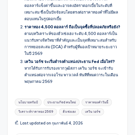
ดอลลาร์แข็งค่าขึ้นและอาจคงอัตราดอกเบี้ยในระดับที่
เหมาะสม ซึ่งเป็นปัจจัยลบโดยตรงต่อราคาทองคำที่ไม่มีผล
ตอบแทนในรูปดอกเบี้ย
ราคาทอง 4,500 ดอลลาร์ ถือเป็นจุดซื้อที่ปลอดภัยหรือยัง?
ตามบทวิเคราะห์ของฮั่วเซ่งเฮง ระดับ 4,500 ดอลลาร์เป็น
แนวรับทางจิตวิทยาที่สำคัญและเป็นจุดที่เหมาะสมสำหรับ
การทยอยสะสม (DCA) สำหรับผู้ที่มองเป้าหมายระยะยาว
ในปี 2569
เควิน วอร์ช จะเริ่มดำรงตำแหน่งประธาน Fed เมื่อไหร่?
หากได้รับการรับรองจากวุฒิสภา เควิน วอร์ช จะเข้ารับ
ตำแหน่งต่อจากเจอโรม พาวเวลล์ ทันทีที่หมดวาระในเดือน
พฤษภาคม 2569
Tags:
นโยบายทรัมป์
ประธาน Fed คนใหม่
ราคาทองคำวันนี้
วิเคราะห์ราคาทอง 2569
ฮั่วเซ่งเฮง
เควิน วอร์ช
Last updated on กุมภาพันธ์ 4, 2026