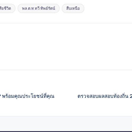
ียชีวิต
พล.ต.ท.ทวี ทิพย์รัตน์
สืบเหนือ
? พร้อมคุณประโยชน์ที่คุณ
ตรวจสอบผลสอบท้องถิ่น 