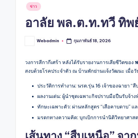
Posted
ข่าว
in
อาลัย พล.ต.ท.ทวี ทิพ
กุมภาพันธ์ 18, 2026
Webadmin
Posted
by
วงการสีกากีเศร้า หลังได้รับรายงานการเสียชีวิตของ
พ
สงบด้วยโรคประจำตัว ณ บ้านพักย่านแจ้งวัฒนะ เมื่อวัน
ประวัติการทำงาน: นรต.รุ่น 16 เจ้าของฉายา “
ผลงานเด่น: ผู้นำชุดเฉพาะกิจปราบมือปืนรับจ้างท
ทักษะเฉพาะตัว: ผ่านหลักสูตร “เสือคาบดาบ”
มรดกทางความคิด: บุกเบิกการนำนิติวิทยาศาส
เส้นทาง “สืบเหนือ” จา