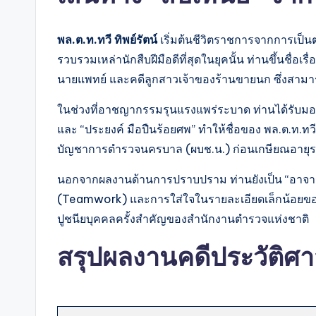
พล.ต.ท.ทวี ทิพย์รัตน์
เริ่มต้นชีวิตราชการจากการเป็นตำ
รวบรวมเหล่านักสืบฝีมือดีที่สุดในยุคนั้น ท่านขึ้นช
นายแพทย์ และคดีลูกสาวเจ้าของร้านขายนก ซึ่งสามารถ
ในช่วงที่อาชญากรรมรุนแรงแพร่ระบาด ท่านได้รับมอบห
และ “ประยงค์ มือปืนร้อยศพ” ทำให้ชื่อของ พล.ต.ท.ทวี
บัญชาการตำรวจนครบาล (ผบช.น.) ก่อนเกษียณอายุ
นอกจากผลงานด้านการปราบปราม ท่านยังเป็น “อาจารย์ใ
(Teamwork) และการใส่ใจในรายละเอียดเล็กน้อยของท
ปูชนียบุคคลครั้งสำคัญของสำนักงานตำรวจแห่งชาติ
สรุปผลงานคดีประวัติศาส