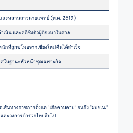
่าน และหลานสาวนายแพทย์ (พ.ศ. 2519)
นิน และคดีชิงตัวผู้ต้องหาในศาล
ักที่ถูกขโมยจากเชียงใหม่คืนได้สำเร็จ
เทศในฐานะหัวหน้าชุดเฉพาะกิจ
ส้นทางราชการตั้งแต่ “เสือคาบดาบ” จนถึง “ผบช.น.”
ิษย์และวงการตำรวจไทยสืบไป