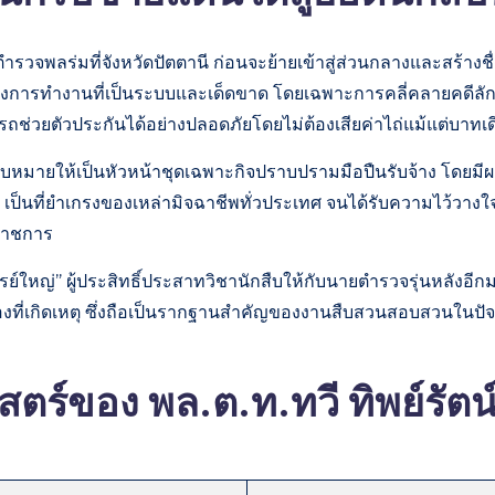
รวจพลร่มที่จังหวัดปัตตานี ก่อนจะย้ายเข้าสู่ส่วนกลางและสร้างชื่
ื่อเรื่องการทำงานที่เป็นระบบและเด็ดขาด โดยเฉพาะการคลี่คลายคดี
ช่วยตัวประกันได้อย่างปลอดภัยโดยไม่ต้องเสียค่าไถ่แม้แต่บาทเด
มายให้เป็นหัวหน้าชุดเฉพาะกิจปราบปรามมือปืนรับจ้าง โดยมีผลง
 เป็นที่ยำเกรงของเหล่ามิจฉาชีพทั่วประเทศ จนได้รับความไว้วางใจใ
ราชการ
หญ่” ผู้ประสิทธิ์ประสาทวิชานักสืบให้กับนายตำรวจรุ่นหลังอีก
ี่เกิดเหตุ ซึ่งถือเป็นรากฐานสำคัญของงานสืบสวนสอบสวนในปัจจ
ตร์ของ พล.ต.ท.ทวี ทิพย์รัตน