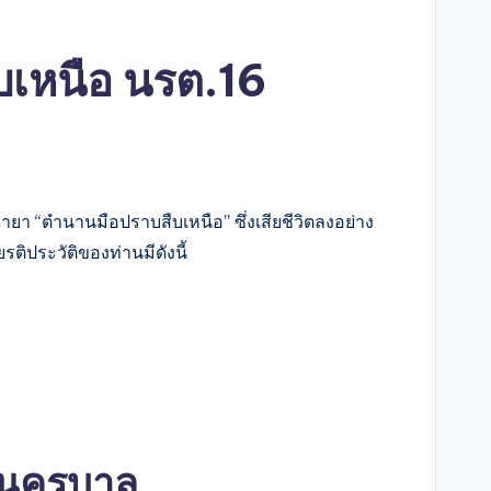
ืบเหนือ นรต.16
า “ตำนานมือปราบสืบเหนือ” ซึ่งเสียชีวิตลงอย่าง
ติประวัติของท่านมีดังนี้
ืบนครบาล