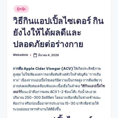
Posted
ผู้หญิง
in
วิธีกินแอปเปิ้ลไซเดอร์ กิน
ยังไงให้ได้ผลดีและ
ปลอดภัยต่อร่างกาย
Webadmin
มีนาคม 4, 2026
Posted
by
การดื่ม Apple Cider Vinegar (ACV)
ให้เกิดประสิทธิภาพ
สูงสุด ไม่ใช่เพียงแค่การยกดื่มทันที แต่หัวใจสำคัญคือ “การเจือ
จาง” เนื่องจากแอปเปิ้ลไซเดอร์มีความเป็นกรดสูง การดื่มเพียวๆ
อาจส่งผลเสียต่อเคลือบฟันและเนื้อเยื่อในลำคอ
วิธีกินแอปเปิ้ลไซ
เดอร์
ที่แนะนำคือการผสม ACV 1-2 ช้อนโต๊ะ กับน้ำสะอาด
ปริมาณ 250-300 มิลลิลิตร โดยอาจเลือกดื่มในช่วงเช้าขณะ
ท้องว่าง หรือก่อนมื้ออาหารประมาณ 15-30 นาที เพื่อช่วยให้
ระบบย่อยอาหารทำงานได้ดียิ่งขึ้น