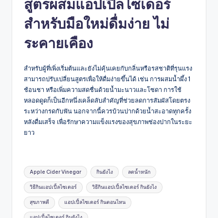
สูตรผสมแอปเปิ้ลไซเดอร์
สำหรับมือใหม่ดื่มง่าย ไม่
ระคายเคือง
สำหรับผู้ที่เพิ่งเริ่มต้นและยังไม่คุ้นเคยกับกลิ่นหรือรสชาติที่รุนแรง
สามารถปรับเปลี่ยนสูตรเพื่อให้ดื่มง่ายขึ้นได้ เช่น การผสมน้ำผึ้ง 1
ช้อนชา หรือเพิ่มความสดชื่นด้วยน้ำมะนาวและโซดา การใช้
หลอดดูดก็เป็นอีกหนึ่งเคล็ดลับสำคัญที่ช่วยลดการสัมผัสโดยตรง
ระหว่างกรดกับฟัน นอกจากนี้ควรบ้วนปากด้วยน้ำสะอาดทุกครั้ง
หลังดื่มเสร็จ เพื่อรักษาความแข็งแรงของสุขภาพช่องปากในระยะ
ยาว
Tags:
Apple Cider Vinegar
กินยังไง
ลดน้ำหนัก
วิธีกินแอปเปิ้ลไซเดอร์
วิธีกินแอปเปิ้ลไซเดอร์ กินยังไง
สุขภาพดี
แอปเปิ้ลไซเดอร์ กินตอนไหน
แอปเปิ้ลไซเดอร์ กินยังไง