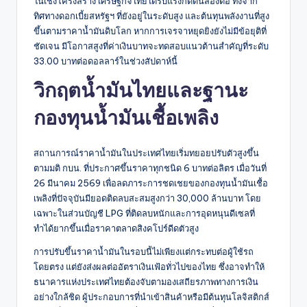
ในเชิงโครงสร้าง เศรษฐกิจไทยได้รับแรงกดดันสองต่อ ทั้งจาก
ทิศทางดอกเบี้ยสหรัฐฯ ที่ยังอยู่ในระดับสูง และต้นทุนพลังงานที่สูง
ขึ้นตามราคาน้ำมันดิบโลก หากการเจรจาหยุดยิงยังไม่มีข้อยุติที่
ชัดเจน มีโอกาสสูงที่ค่าเงินบาทจะทดสอบแนวต้านสำคัญที่ระดับ
33.00 บาทต่อดอลลาร์ในช่วงสัปดาห์นี้
วิกฤตน้ำมันไทยและฐานะ
กองทุนน้ำมันเชื้อเพลิง
สถานการณ์ราคาน้ำมันในประเทศไทยเริ่มทยอยปรับตัวสูงขึ้น
ตามมติ กบน. ที่ประกาศขึ้นราคาทุกชนิด 6 บาทต่อลิตร เมื่อวันที่
26 มีนาคม 2569 เพื่อลดภาระการชดเชยของกองทุนน้ำมันเชื้อ
เพลิงที่ปัจจุบันมียอดติดลบสะสมสูงกว่า 30,000 ล้านบาท โดย
เฉพาะในส่วนบัญชี LPG ที่ติดลบหนักและการอุดหนุนดีเซลที่
ทำได้ยากขึ้นเมื่อราคาตลาดสิงคโปร์ดีดตัวสูง
การปรับขึ้นราคาน้ำมันในรอบนี้ไม่เพียงแต่กระทบต่อผู้ใช้รถ
โดยตรง แต่ยังส่งผลต่ออัตราเงินเฟ้อทั่วไปของไทย ซึ่งอาจทำให้
ธนาคารแห่งประเทศไทยต้องจับตามองเสถียรภาพทางการเงิน
อย่างใกล้ชิด ผู้ประกอบการที่นำเข้าสินค้าหรือมีต้นทุนโลจิสติกส์