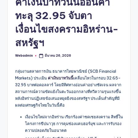
ค่าเงินบาทวันนี้อ่อนค่า
ทะลุ 32.95 จับตา
เงื่อนไขสงครามอิหร่าน-
สหรัฐฯ
Webadmin
มีนาคม 26, 2026
Posted
by
กลุ่มงานตลาดการเงิน ธนาคารไทยพาณิชย์ (SCB Financial
Markets) ประเมิน
ค่าเงินบาทวันนี้
เคลื่อนไหวในกรอบ 32.65-
32.95 บาทต่อดอลลาร์ โดยมีทิศทางอ่อนค่าอย่างชัดเจน ผลจาก
สถานการณ์ความขัดแย้งในตะวันออกกลางที่ทวีความรุนแรงขึ้น
หลังอิหร่านปฏิเสธข้อเสนอหยุดยิงของสหรัฐฯ ประเด็นสำคัญที่มี
ผลต่อเศรษฐกิจไทยในวันนี้คือ
เงื่อนไขใหม่จากอิหร่าน เรียกร้องค่าชดเชยสงคราม สิทธิ์ใน
โครงการขีปนาวุธ การคุมช่องแคบฮอร์มุซ และการรับรอง
ความปลอดภัยในอนาคต