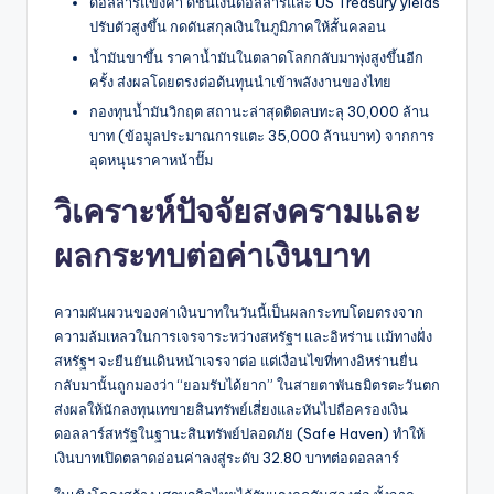
ดอลลาร์แข็งค่า ดัชนีเงินดอลลาร์และ US Treasury yields
ปรับตัวสูงขึ้น กดดันสกุลเงินในภูมิภาคให้สั้นคลอน
น้ำมันขาขึ้น ราคาน้ำมันในตลาดโลกกลับมาพุ่งสูงขึ้นอีก
ครั้ง ส่งผลโดยตรงต่อต้นทุนนำเข้าพลังงานของไทย
กองทุนน้ำมันวิกฤต สถานะล่าสุดติดลบทะลุ 30,000 ล้าน
บาท (ข้อมูลประมาณการแตะ 35,000 ล้านบาท) จากการ
อุดหนุนราคาหน้าปั๊ม
วิเคราะห์ปัจจัยสงครามและ
ผลกระทบต่อค่าเงินบาท
ความผันผวนของค่าเงินบาทในวันนี้เป็นผลกระทบโดยตรงจาก
ความล้มเหลวในการเจรจาระหว่างสหรัฐฯ และอิหร่าน แม้ทางฝั่ง
สหรัฐฯ จะยืนยันเดินหน้าเจรจาต่อ แต่เงื่อนไขที่ทางอิหร่านยื่น
กลับมานั้นถูกมองว่า “ยอมรับได้ยาก” ในสายตาพันธมิตรตะวันตก
ส่งผลให้นักลงทุนเทขายสินทรัพย์เสี่ยงและหันไปถือครองเงิน
ดอลลาร์สหรัฐในฐานะสินทรัพย์ปลอดภัย (Safe Haven) ทำให้
เงินบาทเปิดตลาดอ่อนค่าลงสู่ระดับ 32.80 บาทต่อดอลลาร์