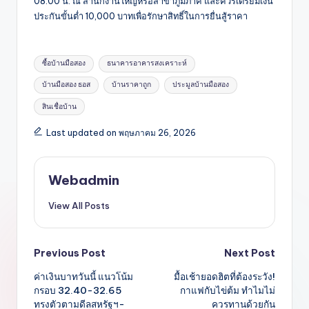
08.00 น. ณ สำนักงานใหญ่หรือสาขาภูมิภาค และควรเตรียมเงิน
ประกันขั้นต่ำ 10,000 บาทเพื่อรักษาสิทธิ์ในการยื่นสู้ราคา
Tags:
ซื้อบ้านมือสอง
ธนาคารอาคารสงเคราะห์
บ้านมือสอง ธอส
บ้านราคาถูก
ประมูลบ้านมือสอง
สินเชื่อบ้าน
Last updated on พฤษภาคม 26, 2026
Webadmin
View All Posts
Post
Previous Post
Next Post
ค่าเงินบาทวันนี้ แนวโน้ม
มื้อเช้ายอดฮิตที่ต้องระวัง!
navigation
กรอบ 32.40-32.65
กาแฟกับไข่ต้ม ทำไมไม่
ทรงตัวตามดีลสหรัฐฯ-
ควรทานด้วยกัน