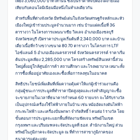
เพียง 3,060,000 บาท เท่านั้น ซึ่งเป็นราคาที่จับต้องได้ง่ายเมื่อ
เทียบกับคอนโดมิเนียมมือหนึ่งในทำเลเดียวกัน
สำหรับพื้นที่ต่างจังหวัด มีทรัพย์เด่นในจังหวัดเศรษฐกิจหลักและหัว
เมืองใหญ่เข้าร่วมประมูลจำนวนมาก เช่น บ้านแฝดเนื้อที่ 36
ตารางวา ในโครงการแพนนาเซีย วิลเลจ อำเภอเมืองชลบุรี
จังหวัดชลบุรี เปิดราคาประมูลเริ่มต้นที่ 2,340,000 บาท และบ้าน
เดี่ยวเนื้อที่กว้างขวางขนาด 80.70 ตารางวา ในโครงการ LTF
ไอซ์แลนด์ 5 อำเภอเมืองนครสวรรค์ จังหวัดนครสวรรค์ ราคาเริ่ม
ต้นประมูลเพียง 2,285,000 บาท โครงสร้างทรัพย์สินเหล่านี้ส่วน
ใหญ่ตั้งอยู่ใกล้ศูนย์การค้า สถานศึกษา และโรงพยาบาล เหมาะทั้ง
การซื้อเพื่ออยู่อาศัยเองและซื้อเพื่อการลงทุนในอนาคต
สิทธิประโยชน์เพิ่มเติมที่เพิ่มความคุ้มค่าให้แก่ผู้เข้าร่วมงานคือ
กลุ่มผู้ชนะการประมูลที่ทำราคาปิดสูงสุดและเร่งทำสัญญาจะซื้อ
จะขายภายในเวลาที่ธนาคารกำหนด 60 รายแรก จะได้รับรางวัล
เป็นอุปกรณ์เครื่องใช้ไฟฟ้าภายในบ้าน เช่น หม้ออัดแรงดันไฟฟ้า
กระทะไฟฟ้า และเครื่องปั่นพกพา จำกัดสิทธิ์ 1 คนต่อ 1 รางวัล โดย
ขั้นตอนการประมูลจะแยกพื้นที่จัดงานชัดเจน ทรัพย์ในเขต
กรุงเทพฯ และปริมณฑลจะจัดประมูลที่ ธอส. สำนักงานใหญ่ ส่วน
ทรัพย์ในภูมิภาคจะจัดประมูล ณ ที่ทำการสาขาภูมิภาคของ
ธนาคารแต่ละแห่ง