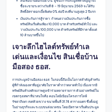
สินเชื่อบ้านดอกเบี้ย 0%: ผู้ชนะการประมูลที่ทำสัญญาจะ
ซื้อจะขายระหว่างวันที่ 8 – 19 มิถุนายน 2569 จะได้รับ
สิทธิ์อัตราดอกเบี้ยพิเศษ 0% ต่อปี คงที่นานสูงสุด 2 ปีแรก
เงินประกันการสู้ราคา: กำหนดวางเงินประกันการซื้อ
ทรัพย์สินเริ่มต้นเพียง 10,000 บาท สำหรับทรัพย์ทั่วไป และ
วางเงินประกัน 100,000 บาท สำหรับทรัพย์ที่มีราคาตั้งแต่
10 ล้านบาทขึ้นไป
เจาะลึกไฮไลต์ทรัพย์ทำเล
เด่นและเงื่อนไข สินเชื่อบ้าน
มือสอง ธอส.
การประมูลบ้านมือสอง ธอส. ในรอบนี้ถือเป็นโอกาสสำคัญสำหรับ
ผู้ที่กำลังมองหาที่อยู่อาศัยในราคาต่ำกว่าตลาดทั่วไป เนื่องจากมี
ทรัพย์สินทำเลศักยภาพสูงเข้าร่วมหลายรายการ ตัวอย่างทรัพย์ใน
เขตกรุงเทพฯ ที่น่าสนใจคือ คอนโดมิเนียมโครงการไลฟ์
รัชดาภิเษก เขตห้วยขวาง ขนาดพื้นที่ 31.74 ตารางเมตร ซึ่งตั้งอยู่
ในย่านธุรกิจและระบบขนส่งมวลชน โดยเปิดราคาเริ่มต้นประมูล