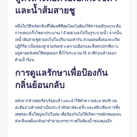
และน้ำส้มสายชู
หนึ่งในวิธีขจัดกลิ่นที่ได้ผลดีที่สุดโดยไม่ต้องใช้สารเคมีรุนแรง คือ
การเทเบกกิ้งโซดาประมาณ 1 ถ้วยตวงลงไปในรูระบายน้ำ จากนั้น
เทน้ำส้มสายชูตามลงไปในปริมาณเท่ากัน ส่วนผสมทั้งสองจะเกิด
ปฏิกิริยาเป็นฟองฟู่ ช่วยกัดเซาะคราบเมือกและสิ่งสกปรกที่เกาะ
อยู่ตามผนังท่อให้หลุดออก ทิ้งไว้ประมาณ 15 นาทีก่อนล้างออก
ด้วยน้ำร้อน
การดูแลรักษาเพื่อป้องกัน
กลิ่นย้อนกลับ
หลังจากล้างท่อเรียบร้อยแล้ว แนะนำให้ทำความสะอาดบริเวณ
สะดืออ่างล้างหน้าเป็นประจำสัปดาห์ละครั้ง และหลีกเลี่ยงการทิ้ง
เศษขยะชิ้นใหญ่ลงไปในท่อ เพื่อป้องกันไม่ให้เกิดการหมักหมมและ
ส่งกลิ่นเหม็นกลับมาทำลายบรรยากาศในห้องน้ำของคุณอีก