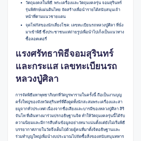
วัตถุมงคลในพิธี: พระเครื่องและวัตถุมงคลรุ่น จอมสุรินทร์
รุ่นพิทักษ์แผ่นดินไทย จัดสร้างเพื่อนำรายได้สนับสนุนเจ้า
หน้าที่ตามแนวชายแดน
จุดโฟกัสของนักเสี่ยงโชค: เลขทะเบียนรถหลวงปู่ศิลา ที่นั่ง
มาเข้าพิธี ซึ่งประชาชนแห่ถ่ายรูปเพื่อนำไปเก็งเป็นแนวทาง
ซื้อลอตเตอรี่
แรงศรัทธาพิธีจอมสุรินทร์
และกระแส เลขทะเบียนรถ
หลวงปู่ศิลา
การจัดพิธีมหาพุทธาภิเษกที่วัดบูรพารามในครั้งนี้ ถือเป็นงานบุญ
ครั้งใหญ่ของจังหวัดสุรินทร์ที่ดึงดูดทั้งนักสะสมพระเครื่องและสา
ยมูจากทั่วประเทศ เนื่องจากชื่อเสียงและบารมีของหลวงปู่ศิลา สิริ
จันโท ที่เดินทางมาร่วมปรกอธิษฐานจิต ทำให้วัตถุมงคลรุ่นนี้ได้รับ
ความนิยมและมีการสืบค้นข้อมูลอย่างหนาแน่นตั้งแต่ยังไม่เริ่มพิธี
บรรยากาศภายในวัดจึงเต็มไปด้วยผู้คนที่มาตั้งจิตอธิษฐานและ
ร่วมทำบุญใหญ่เพื่อนำงบประมาณไปจัดซื้อสิ่งของสนับสนุนทหาร