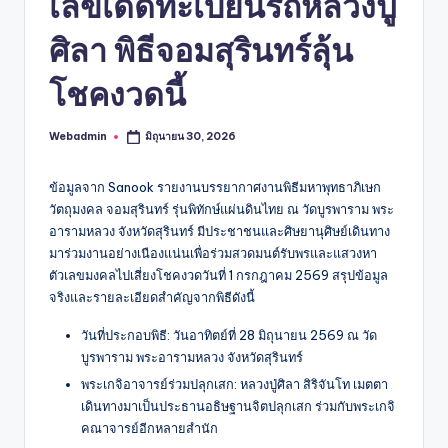
เลขเด็ดทะเบียนรถหลวงปู่
ศิลา พิธีจอมสุรินทร์ลุ้น
โชคงวดนี้
Webadmin
มิถุนายน 30, 2026
Posted
by
ข้อมูลจาก Sanook รายงานบรรยากาศงานพิธีมหาพุทธาภิเษก
วัตถุมงคล จอมสุรินทร์ รุ่นพิทักษ์แผ่นดินไทย ณ วัดบูรพาราม พระ
อารามหลวง จังหวัดสุรินทร์ มีประชาชนและศิษยานุศิษย์เดินทาง
มาร่วมงานอย่างเนืองแน่นเพื่อร่วมสวดมนต์รับพรและแสวงหา
ตัวเลขมงคลไปเสี่ยงโชคงวดวันที่ 1 กรกฎาคม 2569 สรุปข้อมูล
จริงและรายละเอียดสำคัญจากพิธีดังนี้
วันที่ประกอบพิธี: วันอาทิตย์ที่ 28 มิถุนายน 2569 ณ วัด
บูรพาราม พระอารามหลวง จังหวัดสุรินทร์
พระเกจิอาจารย์ร่วมปลุกเสก: หลวงปู่ศิลา สิริจันโท เมตตา
เดินทางมาเป็นประธานอธิษฐานจิตปลุกเสก ร่วมกับพระเกจิ
คณาจารย์อีกหลายสำนัก