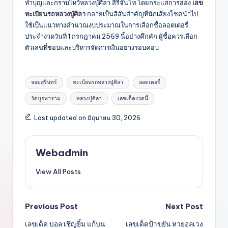
ทำบุญและกราบไหว้หลวงปู่ศิลา สิริจันโท โดยกระแสการส่อง
เลข
ทะเบียนรถหลวงปู่ศิลา
กลายเป็นสีสันสำคัญที่นักเสี่ยงโชคนำไป
ใช้เป็นแนวทางคำนวณงบประมาณในการเลือกซื้อลอตเตอรี่
ประจำงวดวันที่ 1 กรกฎาคม 2569 นี้อย่างคึกคัก ผู้ซื้อควรเลือก
ตัวเลขที่ชอบและบริหารจัดการเงินอย่างรอบคอบ
Tags:
จอมสุรินทร์
ทะเบียนรถหลวงปู่ศิลา
ลอตเตอรี่
วัดบูรพาราม
หลวงปู่ศิลา
เลขเด็ดงวดนี้
Last updated on มิถุนายน 30, 2026
Webadmin
View All Posts
Post
Previous Post
Next Post
เลขเด็ด บอล เชิญยิ้ม แก้บน
เลขเด็ดป้าขยัน หวยอลเวง