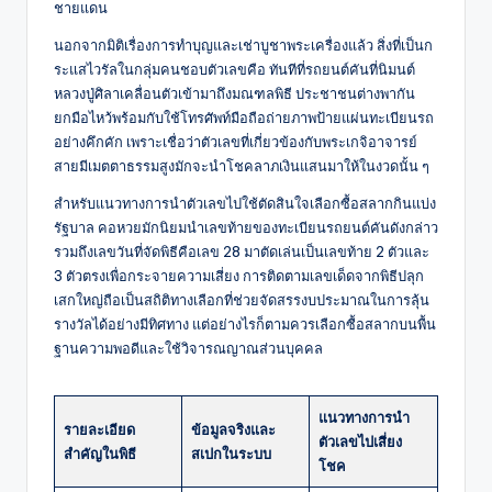
ชายแดน
นอกจากมิติเรื่องการทำบุญและเช่าบูชาพระเครื่องแล้ว สิ่งที่เป็นก
ระแสไวรัลในกลุ่มคนชอบตัวเลขคือ ทันทีที่รถยนต์คันที่นิมนต์
หลวงปู่ศิลาเคลื่อนตัวเข้ามาถึงมณฑลพิธี ประชาชนต่างพากัน
ยกมือไหว้พร้อมกับใช้โทรศัพท์มือถือถ่ายภาพป้ายแผ่นทะเบียนรถ
อย่างคึกคัก เพราะเชื่อว่าตัวเลขที่เกี่ยวข้องกับพระเกจิอาจารย์
สายมีเมตตาธรรมสูงมักจะนำโชคลาภเงินแสนมาให้ในงวดนั้น ๆ
สำหรับแนวทางการนำตัวเลขไปใช้ตัดสินใจเลือกซื้อสลากกินแบ่ง
รัฐบาล คอหวยมักนิยมนำเลขท้ายของทะเบียนรถยนต์คันดังกล่าว
รวมถึงเลขวันที่จัดพิธีคือเลข 28 มาตัดเล่นเป็นเลขท้าย 2 ตัวและ
3 ตัวตรงเพื่อกระจายความเสี่ยง การติดตามเลขเด็ดจากพิธีปลุก
เสกใหญ่ถือเป็นสถิติทางเลือกที่ช่วยจัดสรรงบประมาณในการลุ้น
รางวัลได้อย่างมีทิศทาง แต่อย่างไรก็ตามควรเลือกซื้อสลากบนพื้น
ฐานความพอดีและใช้วิจารณญาณส่วนบุคคล
แนวทางการนำ
รายละเอียด
ข้อมูลจริงและ
ตัวเลขไปเสี่ยง
สำคัญในพิธี
สเปกในระบบ
โชค