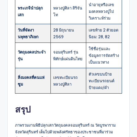
นำอายุหรือเลข
พระเกจินำปลุก
หลวงปู่ศิลา สิริจัน
มงคลหลวงปู่ไป
เสก
โท
วิเคราะห์ร่วม
วันที่จัดงา
28 มิถุนายน
เลขท้าย 2 ตัวยอด
นพุทธาภิเษก
2569
นิยม: 28, 82
ใช้ชื่อรุ่นและ
วัตถุมงคลประจำ
จอมสุรินทร์ รุ่น
ข้อมูลการจัดสร้าง
รุ่น
พิทักษ์แผ่นดินไทย
เป็นแนวทาง
ตัวเลขบนป้าย
สิ่งมงคลที่คนแห่
เลขทะเบียนรถ
ทะเบียนรถยนต์
ซูม
หลวงปู่ศิลา
ป้ายแดง/ดำ
สรุป
ภาพรวมงานพิธีปลุกเสกวัตถุมงคลจอมสุรินทร์ ณ วัดบูรพาราม
จังหวัดสุรินทร์ เต็มไปด้วยพลังศรัทธาของประชาชนที่มาร่วม