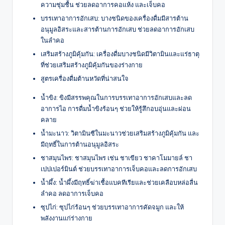
ความชุ่มชื้น ช่วยลดอาการคอแห้ง และเจ็บคอ
บรรเทาอาการอักเสบ: บางชนิดของเครื่องดื่มมีสารต้าน
อนุมูลอิสระและสารต้านการอักเสบ ช่วยลดอาการอักเสบ
ในลำคอ
เสริมสร้างภูมิคุ้มกัน: เครื่องดื่มบางชนิดมีวิตามินและแร่ธาตุ
ที่ช่วยเสริมสร้างภูมิคุ้มกันของร่างกาย
สูตรเครื่องดื่มต้านหวัดที่น่าสนใจ
น้ำขิง: ขิงมีสรรพคุณในการบรรเทาอาการอักเสบและลด
อาการไอ การดื่มน้ำขิงร้อนๆ ช่วยให้รู้สึกอบอุ่นและผ่อน
คลาย
น้ำมะนาว: วิตามินซีในมะนาวช่วยเสริมสร้างภูมิคุ้มกัน และ
มีฤทธิ์ในการต้านอนุมูลอิสระ
ชาสมุนไพร: ชาสมุนไพร เช่น ชาเขียว ชาคาโมมายล์ ชา
เปปเปอร์มินต์ ช่วยบรรเทาอาการเจ็บคอและลดการอักเสบ
น้ำผึ้ง: น้ำผึ้งมีฤทธิ์ฆ่าเชื้อแบคทีเรียและช่วยเคลือบหล่อลื่น
ลำคอ ลดอาการเจ็บคอ
ซุปไก่: ซุปไก่ร้อนๆ ช่วยบรรเทาอาการคัดจมูก และให้
พลังงานแก่ร่างกาย