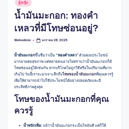
Posted
ผู้หญิง
in
น้ำมันมะกอก: ทองคำ
เหลวที่มีโทษซ่อนอยู่?
Webadmin
มกราคม 28, 2025
Posted
by
น้ำมันมะกอก
ขึ้นชื่อว่าเป็น
“ทองคำเหลว”
ด้วยคุณประโยชน์
มากมายต่อสุขภาพ แต่หลายคนอาจไม่ทราบว่าน้ำมันมะกอกก็มี
โทษซ่อนอยู่ได้เช่นกัน หากบริโภคไม่ถูกวิธีหรือในปริมาณที่มาก
เกินไป วันนี้เราจะมาเจาะลึกถึง
โทษของน้ำมันมะกอก
ที่คุณควรรู้
เพื่อให้สามารถนำไปใช้ประโยชน์ได้อย่างปลอดภัยและมี
ประสิทธิภาพสูงสุด
โทษของน้ำมันมะกอก
ที่คุณ
ควรรู้
น้ำหนักเพิ่ม:
แม้ว่าน้ำมันมะกอกจะเป็นไขมันดี แต่ก็ให้