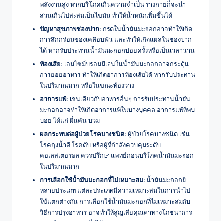
พลังงานสูง หากบริโภคเกินความจำเป็น ร่างกายก็จะนำ
ส่วนเกินไปสะสมเป็นไขมัน ทำให้น้ำหนักเพิ่มขึ้นได้
ปัญหาสุขภาพช่องปาก:
กรดในน้ำมันมะกอกอาจทำให้เกิด
การสึกกร่อนของเคลือบฟัน และทำให้เกิดแผลในช่องปาก
ได้ หากรับประทานน้ำมันมะกอกบ่อยครั้งหรือเป็นเวลานาน
ท้องเสีย:
เอนไซม์บรอมมีเลนในน้ำมันมะกอกอาจกระตุ้น
การย่อยอาหาร ทำให้เกิดอาการท้องเสียได้ หากรับประทาน
ในปริมาณมาก หรือในขณะท้องว่าง
อาการแพ้:
เช่นเดียวกับอาหารอื่นๆ การรับประทานน้ำมัน
มะกอกอาจทำให้เกิดอาการแพ้ในบางบุคคล อาการแพ้ที่พบ
บ่อย ได้แก่ ผื่นคัน บวม
ผลกระทบต่อผู้ป่วยโรคบางชนิด:
ผู้ป่วยโรคบางชนิด เช่น
โรคถุงน้ำดี โรคตับ หรือผู้ที่กำลังควบคุมระดับ
คอเลสเตอรอล ควรปรึกษาแพทย์ก่อนบริโภคน้ำมันมะกอก
ในปริมาณมาก
การเลือกใช้น้ำมันมะกอกที่ไม่เหมาะสม:
น้ำมันมะกอกมี
หลายประเภท แต่ละประเภทมีความเหมาะสมในการนำไป
ใช้แตกต่างกัน การเลือกใช้น้ำมันมะกอกที่ไม่เหมาะสมกับ
วิธีการปรุงอาหาร อาจทำให้สูญเสียคุณค่าทางโภชนาการ