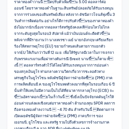
ราคาทองคําวานนี้ ปิดปรับตัวเพิ่มขึ้ น 5.00 ดอลลาร์ต่อ
ออนซ์ โดยราคาทองคําในฐานะสินทรัพย์ปลอดภัยได้รับแรงหนุน
จากการร่วงลงของสินทรัพย์เสี่ยง หลังจาก ดัชนีดาวโจนส์พุ่งขึ้น 3
วันทําการติดต่อกัน อย่างไรก็ดีการปรับตัวขึ้ นของราคาทองคํา
ยังไม่มากนักเนื่องจากดอลลาร์สหรัฐยังคงเคลือนไหวไม่ไกล
จากระดับสูงสุดในรอบ3 สัปดาห์ แม้ว่าเงินปอนด์จะดีดตัวขึ้ น
หลังจากที่มีรายงานว่า นางเทเรซา เมย์ นายกอังกฤษ เตรียมเรียก
ร้องให้สหภาพยุโรป (EU) ขยายกําหนดเส้นตายการแยกตัว
จากEU ให้เกินกว่าวันที่ 12 เม.ย. เพื่อให้รัฐบาลมีเวลาในการเจรจา
กับพรรคแรงงานเพื่อผ่าทางตันกรณี Brexit นานขึ้ นก็ตาม ทั้
งนี้ ดอลลาร์ทรงตัวไว้ได้โดยได้รับแรงหนุนจากการอ่อนค่า
ของสกุลเงินยูโร ท่ามกลางความวิตกเกี่ยวการชะลอตัวทาง
เศรษฐกิจในยูโรโซน หลังดัชนีผู้จัดการฝ่ายจัดซื้ อ (PMI) ภาค
การผลิตเดือนมี.ค.ของยูโรโซนหดตัวลงมากที่สุดในรอบเกือบ 6 ปี
นั้นทําให้แทบไม่มีความเป็นไปได้ที่ธนาคารกลางยุโรป (ECB) จะ
ขึ้ นอัตราดอกเบี้ ยในเร็ววันนี้ ซึ่งยิ่งเป็นปัจจัยกดดันยูโรให้
อ่อนค่าจนส่งผลเชิงลบต่อราคาทองคํา ด้านกองทุน SPDR ลดการ
ถือครองทองคําลงวานนี -4.70 ตัน สําหรับวันนี้ ติดตามการ
เปิดเผยดัชนีผู้จัดการฝ่ายจัดซื้ อ (PMI) ภาคบริการ ของ
เยอรมนี, ยูโรโซน และสหรัฐ รวมไปถึงตัวเลขการจ้างงานภาค
เอกชนเดือนมี.ค.จาก ADP ที่มา ylgbullion.co.th