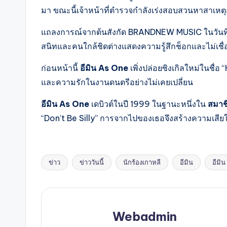
มา ขณะนี้เจ้าหน้าที่ตำรวจกำลังเร่งสอบสวนหาสาเหตุก
แถลงการณ์จากต้นสังกัด BRANDNEW MUSIC ในวันที่
สนิทและคนใกล้ชิดต่างแสดงความรู้สึกช็อกและไม่เชื่อ
ก่อนหน้านี้
อีมิน As One
เพิ่งปล่อยซิงเกิลใหม่ในชื่
และความรักในงานดนตรีอย่างไม่เคยเปลี่ยน
อีมิน As One
เดบิวต์ในปี 1999 ในฐานะหนึ่งใน
สมาช
“Don’t Be Silly” การจากไปของเธอจึงสร้างความเสียใ
ข่าว
ข่าววันนี้
นักร้องเกาหลี
อีมิน
อีมิ
Tags:
Webadmin