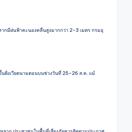
หากมีฝนฟ้าคะนองคลื่นสูงมากกว่า 2–3 เมตร กรมอุ
นฝั่งเวียดนามตอนบนช่วงวันที่ 25–26 ส.ค. แม้
ไหลหลาก ประชาชนในพื้นที่เสี่ยงภัยควรติดตามประกาศ