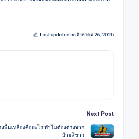
Last updated on สิงหาคม 26, 2025
Next Post
งพื้นเหลืองคืออะไร ทำไมต้องต่างจาก
ป้ายสีขาว