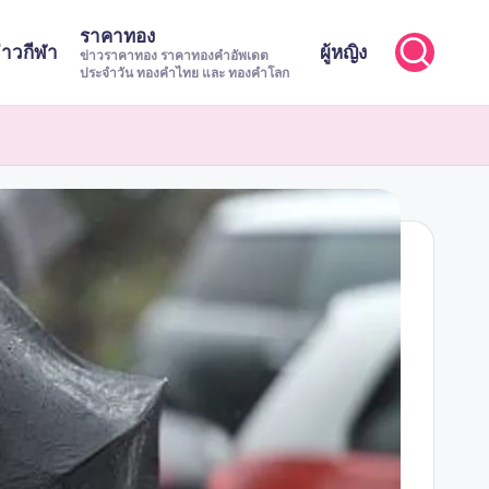
ราคาทอง
่าวกีฬา
ผู้หญิง
ข่าวราคาทอง ราคาทองคำอัพเดต
ประจำวัน ทองคำไทย และ ทองคำโลก