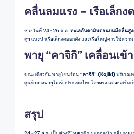
คลื่นลมแรง – เรือเล็กงด
ช่วงวันที่ 24–26 ส.ค.
ทะเลอันดามันตอนบนมีคลื่นสูง
ตุฯ แนะนำเรือเล็กงดออกฝั่ง และเรือใหญ่ควรใช้ความ
พายุ “คาจิกิ” เคลื่อนเข
ขณะเดียวกัน พายุโซนร้อน
“คาจิกิ” (Kajiki)
บริเวณทะ
ศูนย์กลางพายุไม่เข้าประเทศไทยโดยตรง แต่จะเสริมก
สรุป
24–27 ส.ค. เป็นช่วงที่ไทยเผชิญฝนตกหนัก คลื่นลมแร