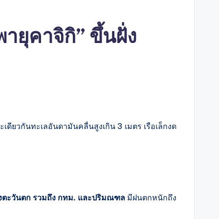
ุคาจิกิ” ขึ้นฝั่ง
ียวกันทะเลอันดามันคลื่นสูงเกิน 3 เมตร เรือเล็กงด
ั่งตะวันตก รวมถึง กทม. และปริมณฑล
มีฝนตกหนักถึง