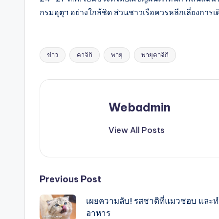
กรมอุตุฯ อย่างใกล้ชิด ส่วนชาวเรือควรหลีกเลี่ยงการเดิ
ข่าว
คาจิกิ
พายุ
พายุคาจิกิ
Tags:
Webadmin
View All Posts
Post
Previous Post
เผยความลับ! รสชาติที่แมวชอบ และทำ
navigation
อาหาร