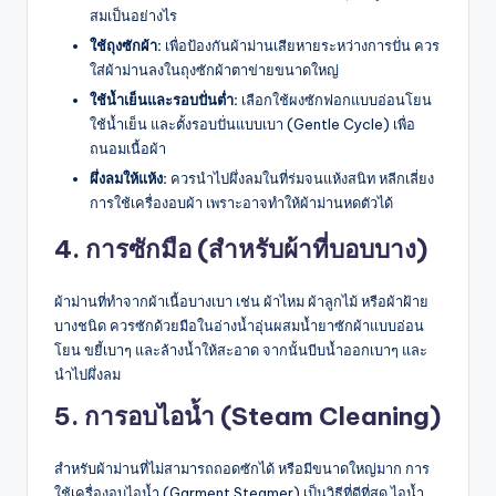
สมเป็นอย่างไร
ใช้ถุงซักผ้า:
เพื่อป้องกันผ้าม่านเสียหายระหว่างการปั่น ควร
ใส่ผ้าม่านลงในถุงซักผ้าตาข่ายขนาดใหญ่
ใช้น้ำเย็นและรอบปั่นต่ำ:
เลือกใช้ผงซักฟอกแบบอ่อนโยน
ใช้น้ำเย็น และตั้งรอบปั่นแบบเบา (Gentle Cycle) เพื่อ
ถนอมเนื้อผ้า
ผึ่งลมให้แห้ง:
ควรนำไปผึ่งลมในที่ร่มจนแห้งสนิท หลีกเลี่ยง
การใช้เครื่องอบผ้า เพราะอาจทำให้ผ้าม่านหดตัวได้
4. การซักมือ (สำหรับผ้าที่บอบบาง)
ผ้าม่านที่ทำจากผ้าเนื้อบางเบา เช่น ผ้าไหม ผ้าลูกไม้ หรือผ้าฝ้าย
บางชนิด ควรซักด้วยมือในอ่างน้ำอุ่นผสมน้ำยาซักผ้าแบบอ่อน
โยน ขยี้เบาๆ และล้างน้ำให้สะอาด จากนั้นบีบน้ำออกเบาๆ และ
นำไปผึ่งลม
5. การอบไอน้ำ (Steam Cleaning)
สำหรับผ้าม่านที่ไม่สามารถถอดซักได้ หรือมีขนาดใหญ่มาก การ
ใช้เครื่องอบไอน้ำ (Garment Steamer) เป็นวิธีที่ดีที่สุด ไอน้ำ