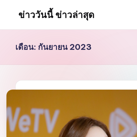
ข่าววันนี้ ข่าวล่าสุด
Skip
to
content
เดือน:
กันยายน 2023