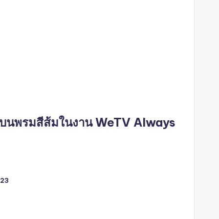
ดินบนพรมสีส้มในงาน WeTV Always
023