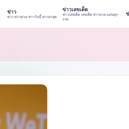
ข่าวเลขเด็ด
ข่าว
ข
ข่าวเลขเด็ด เลขเด็ด ข่าวหวย แม่นทุก
ข่าว ข่าวด่วน ข่าววันนี้ ข่าวล่าสุด
งวด