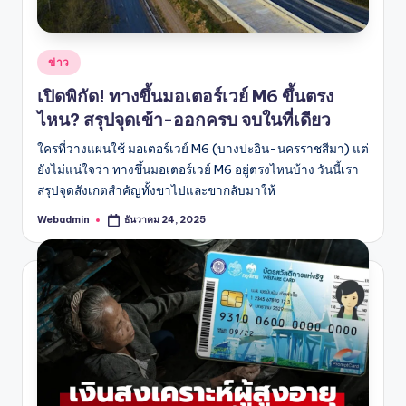
Posted
ข่าว
in
เปิดพิกัด! ทางขึ้นมอเตอร์เวย์ M6 ขึ้นตรง
ไหน? สรุปจุดเข้า-ออกครบ จบในที่เดียว
ใครที่วางแผนใช้ มอเตอร์เวย์ M6 (บางปะอิน-นครราชสีมา) แต่
ยังไม่แน่ใจว่า ทางขึ้นมอเตอร์เวย์ M6 อยู่ตรงไหนบ้าง วันนี้เรา
สรุปจุดสังเกตสำคัญทั้งขาไปและขากลับมาให้
Webadmin
ธันวาคม 24, 2025
Posted
by