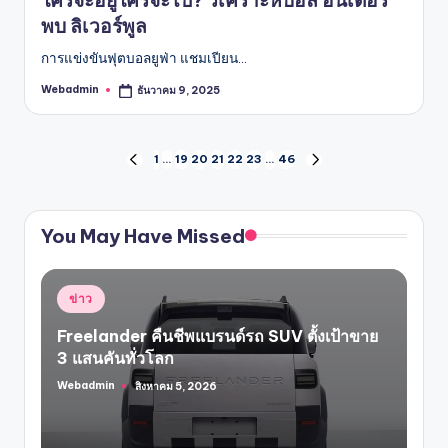
พบ ลิเวอร์พูล
การแข่งขันฟุตบอลยูฟ่า แชมเปียน…
Webadmin
ธันวาคม 9, 2025
Posted
by
Posts
1
…
19
20
21
22
23
…
46
PREVIOUS
NEXT
PAGE
PAGE
pagination
You May Have Missed
Posted
ข่าว
in
Freelander คืนชีพแบรนด์รถ SUV ตั้งเป้าขาย
3 แสนคันทั่วโลก
Webadmin
สิงหาคม 5, 2026
Posted
by