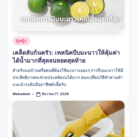
Posted
ผู้หญิง
in
เคล็ดลับก้นครัว: เทคนิคบีบมะนาวให้คุ้มค่า
ได้น้ำมากที่สุดจนหยดสุดท้าย
สำหรับแม่บ้านหรือคนที่ต้องใช้มะนาวเยอะๆ การบีบมะนาวให้มี
ประสิทธิภาพจะช่วยประหยัดงบได้มาก ลองเปลี่ยนวิธีทำตามคำ
แนะนำระดับมืออาชีพดังนี้ครับ:
Webadmin
ธันวาคม 17, 2025
Posted
by