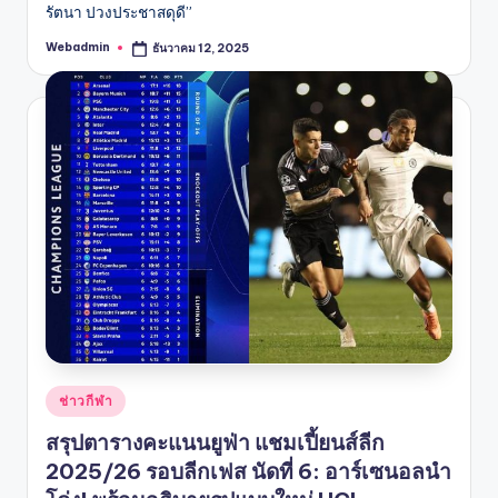
รัตนา ปวงประชาสดุดี”
Webadmin
ธันวาคม 12, 2025
Posted
by
Posted
ช่าวกีฬา
in
สรุปตารางคะแนนยูฟ่า แชมเปี้ยนส์ลีก
2025/26 รอบลีกเฟส นัดที่ 6: อาร์เซนอลนำ