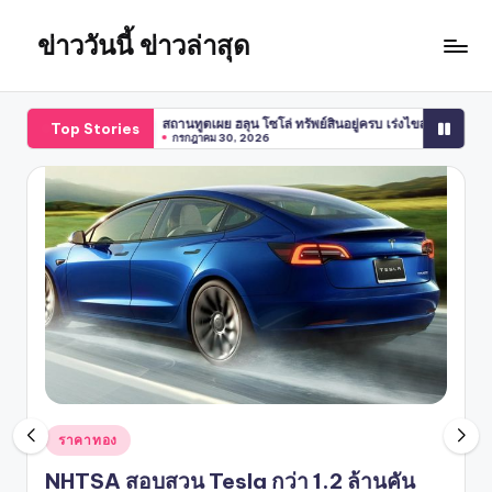
ข่าววันนี้ ข่าวล่าสุด
Skip
to
content
สถานทูตเผย ฮลุน โซโล่ ทรัพย์สินอยู่ครบ เร่งไขสาเหตุเสียชีวิต
ยืนยัน ฮ
Top Stories
กรกฎาคม 30, 2026
กรกฎาค
Posted
ราคาทอง
in
NHTSA สอบสวน Tesla กว่า 1.2 ล้านคัน