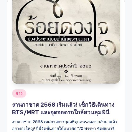
Posted
ข่าว
in
งานกาชาด 2568 เริ่มแล้ว! เช็กวิธีเดินทาง
BTS/MRT และจุดจอดรถใกล้สวนลุมพินี
งานกาชาด 2568 เทศกาลการกุศลที่ทุกคนรอคอย กลับมาแล้ว
อย่างยิ่งใหญ่! ปีนี้จัดขึ้นภายใต้แนวคิด “70 พรรษา ขัตติยนารี