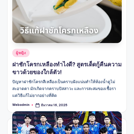
Posted
ผู้หญิง
in
ฝาชักโครกเหลืองทำไงดี? สูตรเด็ดกู้คืนความ
ขาวด้วยของใกล้ตัว!
ปัญหาฝาชักโครกสีเหลืองเป็นคราบฝังแน่นทำให้ห้องน้ำดูไม่
สะอาดตา มักเกิดจากคราบปัสสาวะ และการสะสมของเชื้อรา
แต่วิธีแก้ไม่ยากอย่างที่คิด
Webadmin
ธันวาคม 16, 2025
Posted
by