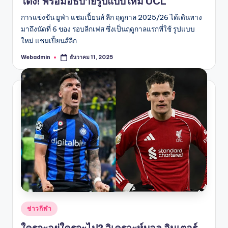
โด่ง! พร้อมอธิบายรูปแบบใหม่ UCL
การแข่งขัน ยูฟ่า แชมเปี้ยนส์ ลีก ฤดูกาล 2025/26 ได้เดินทาง
มาถึงนัดที่ 6 ของ รอบลีกเฟส ซึ่งเป็นฤดูกาลแรกที่ใช้ รูปแบบ
ใหม่ แชมเปี้ยนส์ลีก
Webadmin
ธันวาคม 11, 2025
Posted
by
Posted
ช่าวกีฬา
in
ใครจะอยู่ใครจะไป? วิเคราะห์บอล อินเตอร์