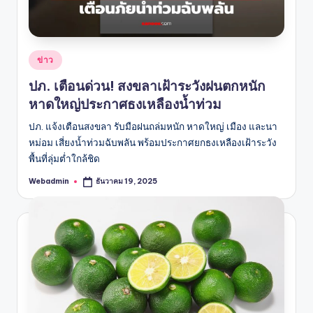
Posted
ข่าว
in
ปภ. เตือนด่วน! สงขลาเฝ้าระวังฝนตกหนัก
หาดใหญ่ประกาศธงเหลืองน้ำท่วม
ปภ. แจ้งเตือนสงขลา รับมือฝนถล่มหนัก หาดใหญ่ เมือง และนา
หม่อม เสี่ยงน้ำท่วมฉับพลัน พร้อมประกาศยกธงเหลืองเฝ้าระวัง
พื้นที่ลุ่มต่ำใกล้ชิด
Webadmin
ธันวาคม 19, 2025
Posted
by