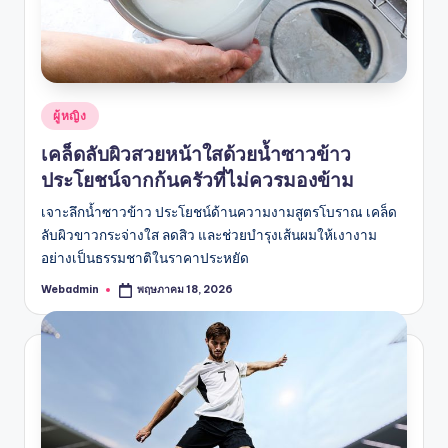
Posted
ผู้หญิง
in
เคล็ดลับผิวสวยหน้าใสด้วยน้ำซาวข้าว
ประโยชน์จากก้นครัวที่ไม่ควรมองข้าม
เจาะลึกน้ำซาวข้าว ประโยชน์ด้านความงามสูตรโบราณ เคล็ด
ลับผิวขาวกระจ่างใส ลดสิว และช่วยบำรุงเส้นผมให้เงางาม
อย่างเป็นธรรมชาติในราคาประหยัด
Webadmin
พฤษภาคม 18, 2026
Posted
by