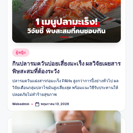
Posted
ผู้หญิง
in
กินปลารมควันบ่อยเสี่ยงมะเร็ง ผลวิจัยเผยสาร
พิษสะสมที่ต้องระวัง
ปลารมควันแฝงสารก่อมะเร็ง PAHs สูงกว่าการปิ้งย่างทั่วไป ผล
วิจัยเตือนกลุ่มปลาไขมันสูงเสี่ยงสุด พร้อมแนะวิธีรับประทานให้
ปลอดภัยไม่ทำร้ายสุขภาพ
Webadmin
พฤษภาคม 13, 2026
Posted
by