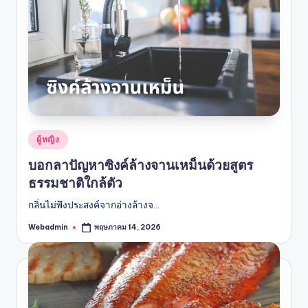
Posted
ผู้หญิง
in
บอกลาปัญหาซิงค์ล้างจานเหม็นด้วยสูตร
ธรรมชาติใกล้ตัว
กลิ่นไม่พึงประสงค์จากอ่างล้างจ…
Webadmin
พฤษภาคม 14, 2026
Posted
by