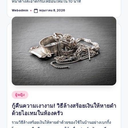
หน้าต่างสะอาดกริ๊บเหมือนใหม่ใน 10 นาที
Webadmin
พฤษภาคม 8, 2026
Posted
by
Posted
ผู้หญิง
in
กู้คืนความเงางาม! วิธีล้างสร้อยเงินให้หายดำ
ด้วยไอเทมในห้องครัว
รวมวิธีล้างสร้อยเงินให้หายดำด้วยของใช้ในบ้านอย่างเบกกิ้ง