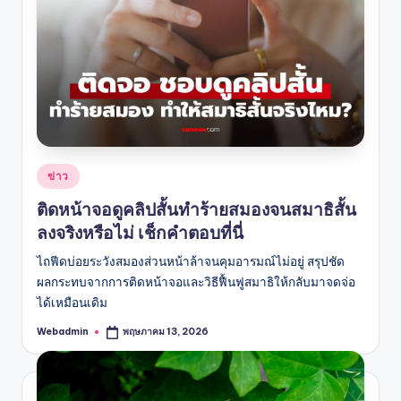
Posted
ข่าว
in
ติดหน้าจอดูคลิปสั้นทำร้ายสมองจนสมาธิสั้น
ลงจริงหรือไม่ เช็กคำตอบที่นี่
ไถฟีดบ่อยระวังสมองส่วนหน้าล้าจนคุมอารมณ์ไม่อยู่ สรุปชัด
ผลกระทบจากการติดหน้าจอและวิธีฟื้นฟูสมาธิให้กลับมาจดจ่อ
ได้เหมือนเดิม
Webadmin
พฤษภาคม 13, 2026
Posted
by