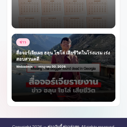
Posted
ข่าว
in
สื่อจอร์เจียเผย ฮลุน โซโล่ เสียชีวิตในโรงแรม เร่ง
สอบสวนคดี
Webadmin
กรกฎาคม 30, 2026
Posted
by
Copyright 2026 —
ข่าววันนี้ ข่าวล่าสุด
. All rights reserved.