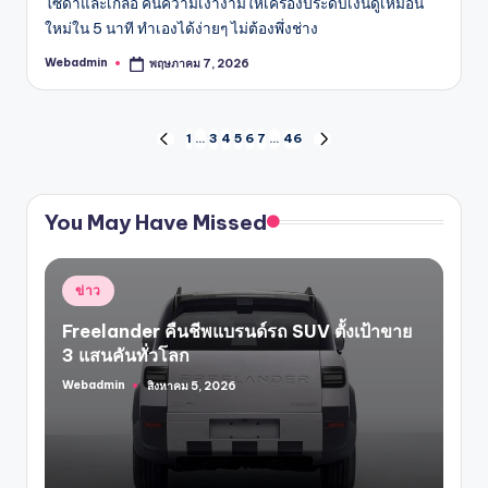
โซดาและเกลือ คืนความเงางามให้เครื่องประดับเงินดูเหมือน
ใหม่ใน 5 นาที ทำเองได้ง่ายๆ ไม่ต้องพึ่งช่าง
Webadmin
พฤษภาคม 7, 2026
Posted
by
Posts
1
…
3
4
5
6
7
…
46
PREVIOUS
NEXT
PAGE
PAGE
pagination
You May Have Missed
Posted
ข่าว
in
Freelander คืนชีพแบรนด์รถ SUV ตั้งเป้าขาย
3 แสนคันทั่วโลก
Webadmin
สิงหาคม 5, 2026
Posted
by