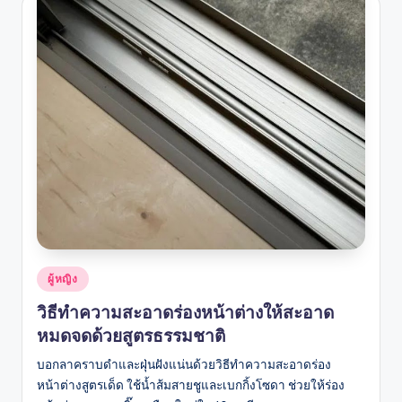
Posted
ผู้หญิง
in
วิธีทำความสะอาดร่องหน้าต่างให้สะอาด
หมดจดด้วยสูตรธรรมชาติ
บอกลาคราบดำและฝุ่นฝังแน่นด้วยวิธีทำความสะอาดร่อง
หน้าต่างสูตรเด็ด ใช้น้ำส้มสายชูและเบกกิ้งโซดา ช่วยให้ร่อง