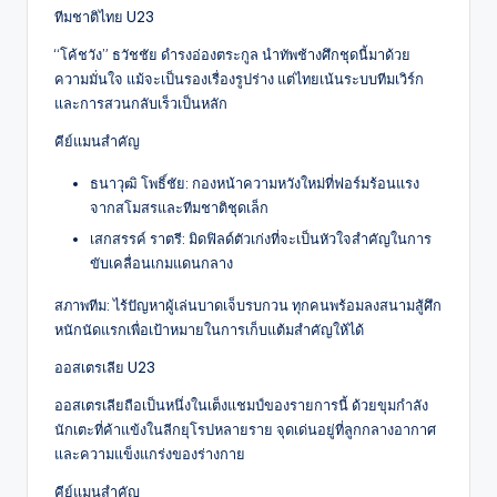
ทีมชาติไทย U23
“โค้ชวัง” ธวัชชัย ดำรงอ่องตระกูล นำทัพช้างศึกชุดนี้มาด้วย
ความมั่นใจ แม้จะเป็นรองเรื่องรูปร่าง แต่ไทยเน้นระบบทีมเวิร์ก
และการสวนกลับเร็วเป็นหลัก
คีย์แมนสำคัญ
ธนาวุฒิ โพธิ์ชัย: กองหน้าความหวังใหม่ที่ฟอร์มร้อนแรง
จากสโมสรและทีมชาติชุดเล็ก
เสกสรรค์ ราตรี: มิดฟิลด์ตัวเก่งที่จะเป็นหัวใจสำคัญในการ
ขับเคลื่อนเกมแดนกลาง
สภาพทีม: ไร้ปัญหาผู้เล่นบาดเจ็บรบกวน ทุกคนพร้อมลงสนามสู้ศึก
หนักนัดแรกเพื่อเป้าหมายในการเก็บแต้มสำคัญให้ได้
ออสเตรเลีย U23
ออสเตรเลียถือเป็นหนึ่งในเต็งแชมป์ของรายการนี้ ด้วยขุมกำลัง
นักเตะที่ค้าแข้งในลีกยุโรปหลายราย จุดเด่นอยู่ที่ลูกกลางอากาศ
และความแข็งแกร่งของร่างกาย
คีย์แมนสำคัญ