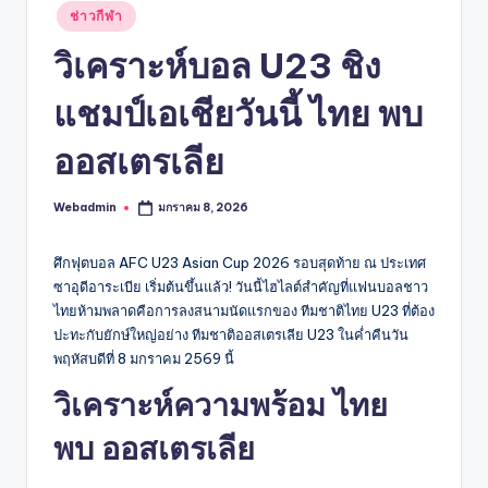
Posted
ช่าวกีฬา
in
วิเคราะห์บอล U23 ชิง
แชมป์เอเชียวันนี้ ไทย พบ
ออสเตรเลีย
Webadmin
มกราคม 8, 2026
Posted
by
ศึกฟุตบอล AFC U23 Asian Cup 2026 รอบสุดท้าย ณ ประเทศ
ซาอุดีอาระเบีย เริ่มต้นขึ้นแล้ว! วันนี้ไฮไลต์สำคัญที่แฟนบอลชาว
ไทยห้ามพลาดคือการลงสนามนัดแรกของ ทีมชาติไทย U23 ที่ต้อง
ปะทะกับยักษ์ใหญ่อย่าง ทีมชาติออสเตรเลีย U23 ในค่ำคืนวัน
พฤหัสบดีที่ 8 มกราคม 2569 นี้
วิเคราะห์ความพร้อม
ไทย
พบ ออสเตรเลีย