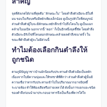
สำคัญ
จุดที่สังเกตได้ง่ายที่สุดคือ “ลักษณะใบ” โดยตำลึงตัวเมียจะมีใบที่
มน ขอบใบเรียบหรือมีหยักเพียงเล็กน้อย ดูเป็นรูปหัวใจที่สมบูรณ์
ส่วนตำลึงตัวผู้ใบจะมีลักษณะหยักลึกเข้าไปถึงโคนใบ ดูเป็นแฉก
คล้ายใบเมเปิล นอกจากนี้ “ดอก” ก็เป็นอีกหนึ่งจุดชี้ชัด โดยตำลึง
ตัวเมียจะมีรังไข่ที่โคนดอกลักษณะคล้ายผลตำลึงขนาดจิ๋ว ใน
ขณะที่ตำลึงตัวผู้จะไม่มีส่วนนี้
ทำไมต้องเลือกกินตำลึงให้
ถูกชนิด
ตามภูมิปัญญาชาวบ้านมักนิยมรับประทานตำลึงตัวเมียเป็นหลัก
เนื่องจากใบมีความนุ่มและให้รสชาติที่ดีกว่า ส่วนตำลึงตัวผู้นั้นมี
ความเชื่อว่าหากรับประทานเข้าไปในปริมาณมากอาจมีฤทธิ์
ระบายท้อง ทำให้ท้องเสียหรือถ่ายเหลวได้ ดังนั้นการแยกแยะชนิด
ของตำลึงก่อนนำมาประกอบอาหารจึงเป็นเรื่องที่ควรใส่ใจ