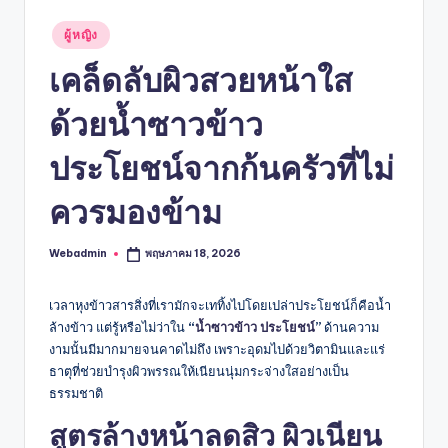
Posted
ผู้หญิง
in
เคล็ดลับผิวสวยหน้าใส
ด้วยน้ำซาวข้าว
ประโยชน์จากก้นครัวที่ไม่
ควรมองข้าม
Webadmin
พฤษภาคม 18, 2026
Posted
by
เวลาหุงข้าวสารสิ่งที่เรามักจะเททิ้งไปโดยเปล่าประโยชน์ก็คือน้ำ
ล้างข้าว แต่รู้หรือไม่ว่าใน
“
น้ำซาวข้าว ประโยชน์
”
ด้านความ
งามนั้นมีมากมายจนคาดไม่ถึง เพราะอุดมไปด้วยวิตามินและแร่
ธาตุที่ช่วยบำรุงผิวพรรณให้เนียนนุ่มกระจ่างใสอย่างเป็น
ธรรมชาติ
สูตรล้างหน้าลดสิว ผิวเนียน