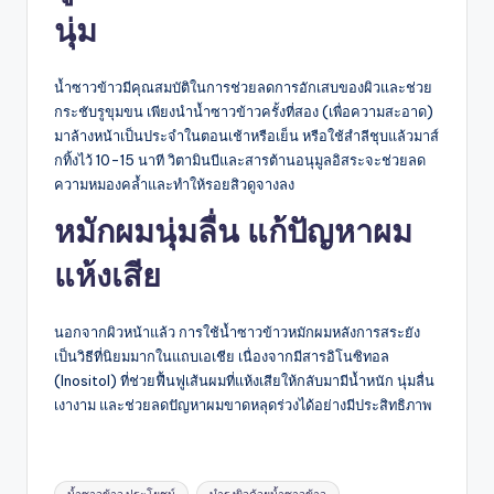
นุ่ม
น้ำซาวข้าวมีคุณสมบัติในการช่วยลดการอักเสบของผิวและช่วย
กระชับรูขุมขน เพียงนำน้ำซาวข้าวครั้งที่สอง (เพื่อความสะอาด)
มาล้างหน้าเป็นประจำในตอนเช้าหรือเย็น หรือใช้สำลีชุบแล้วมาส์
กทิ้งไว้ 10-15 นาที วิตามินบีและสารต้านอนุมูลอิสระจะช่วยลด
ความหมองคล้ำและทำให้รอยสิวดูจางลง
หมักผมนุ่มลื่น แก้ปัญหาผม
แห้งเสีย
นอกจากผิวหน้าแล้ว การใช้น้ำซาวข้าวหมักผมหลังการสระยัง
เป็นวิธีที่นิยมมากในแถบเอเชีย เนื่องจากมีสารอิโนซิทอล
(Inositol) ที่ช่วยฟื้นฟูเส้นผมที่แห้งเสียให้กลับมามีน้ำหนัก นุ่มลื่น
เงางาม และช่วยลดปัญหาผมขาดหลุดร่วงได้อย่างมีประสิทธิภาพ
Tags: