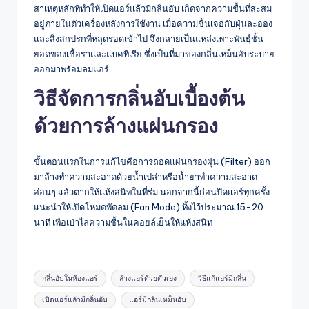
สาเหตุหลักที่ทำให้เปิดแอร์แล้วมีกลิ่นอับ เกิดจากความชื้นที่สะสม
อยู่ภายในตัวเครื่องหลังการใช้งาน เมื่อความชื้นเจอกับฝุ่นละออง
และสิ่งสกปรกที่หลุดรอดเข้าไป จึงกลายเป็นแหล่งเพาะพันธุ์ชั้น
ยอดของเชื้อราและแบคทีเรีย ซึ่งเป็นที่มาของกลิ่นเหม็นอับระบาย
ออกมาพร้อมลมแอร์
วิธีจัดการกลิ่นอับเบื้องต้น
ด้วยการล้างแผ่นกรอง
ขั้นตอนแรกในการแก้ไขคือการถอดแผ่นกรองฝุ่น (Filter) ออก
มาล้างทำความสะอาดด้วยน้ำเปล่าหรือน้ำยาทำความสะอาด
อ่อนๆ แล้วตากให้แห้งสนิทในที่ร่ม นอกจากนี้ก่อนปิดแอร์ทุกครั้ง
แนะนำให้เปิดโหมดพัดลม (Fan Mode) ทิ้งไว้ประมาณ 15-20
นาที เพื่อเป่าไล่ความชื้นในคอยล์เย็นให้แห้งสนิท
Tags:
กลิ่นอับในห้องแอร์
ล้างแอร์ด้วยตัวเอง
วิธีแก้แอร์มีกลิ่น
เปิดแอร์แล้วมีกลิ่นอับ
แอร์มีกลิ่นเหม็นอับ