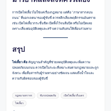
การเปิดไฟเลี้ยวไม่ใช่แค่เรื่องกฎหมาย แต่คือ “ภาษาสากลบน
ถนน” ที่บอกเจตนาของผู้ขับขี่ ควรหลีกเลี่ยงพฤติกรรมอันตราย
เช่น เปิดไฟเลี้ยวกระชั้นชิด เปิดทิ้งไว้จนลืมปิด หรือไม่เปิดเลย
เพราะเสี่ยงต่ออุบัติเหตุและสร้างความสับสนให้เพื่อนร่วมทาง
สรุป
ไฟเลี้ยว คือ
สัญญาณสำคัญที่ช่วยลดอุบัติเหตุและเพิ่มความ
ปลอดภัยบนถนน ควรเปิดในระยะที่เหมาะสมตามกฎหมายและถูก
จังหวะ เพื่อสื่อสารกับผู้ร่วมทางอย่างชัดเจน แสดงถึงน้ำใจและ
ความรับผิดชอบของผู้ขับขี่
Tags:
กฎหมายจราจร
ขับรถปลอดภัย
เปิดไฟเลี้ยวกี่เมตร
ไฟเลี้ยว