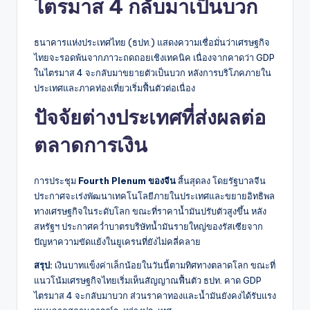
ไตรมาส 4 กลับมาเป็นบวก
ธนาคารแห่งประเทศไทย (ธปท.) แสดงความเชื่อมั่นว่าเศรษฐกิจ
ไทยจะรอดพ้นจากภาวะถดถอยเชิงเทคนิค เนื่องจากคาดว่า GDP
ในไตรมาส 4 จะกลับมาขยายตัวเป็นบวก หลังการบริโภคภายใน
ประเทศและภาคท่องเที่ยวเริ่มฟื้นตัวต่อเนื่อง
ปัจจัยต่างประเทศที่ส่งผลต่อ
ตลาดการเงิน
การประชุม
Fourth Plenum ของจีน
สิ้นสุดลง โดยรัฐบาลจีน
ประกาศจะเร่งพัฒนาเทคโนโลยีภายในประเทศและขยายอิทธิพล
ทางเศรษฐกิจในระดับโลก ขณะที่ราคาน้ำมันปรับตัวสูงขึ้น หลัง
สหรัฐฯ ประกาศคว่ำบาตรบริษัทน้ำมันรายใหญ่ของรัสเซียจาก
ปัญหาความขัดแย้งในยูเครนที่ยังไม่คลี่คลาย
สรุป:
เงินบาทแข็งค่าเล็กน้อยในวันนี้ตามทิศทางตลาดโลก ขณะที่
แนวโน้มเศรษฐกิจไทยเริ่มเห็นสัญญาณฟื้นตัว ธปท. คาด GDP
ไตรมาส 4 จะกลับมาบวก ส่วนราคาทองและน้ำมันยังคงได้รับแรง