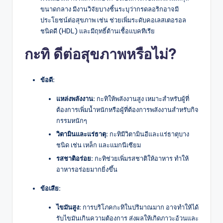
ขนาดกลาง มีงานวิจัยบางชิ้นระบุว่ากรดลอริกอาจมี
ประโยชน์ต่อสุขภาพ เช่น ช่วยเพิ่มระดับคอเลสเตอรอล
ชนิดดี (HDL) และมีฤทธิ์ต้านเชื้อแบคทีเรีย
กะทิ ดีต่อสุขภาพหรือไม่?
ข้อดี:
แหล่งพลังงาน:
กะทิให้พลังงานสูง เหมาะสำหรับผู้ที่
ต้องการเพิ่มน้ำหนักหรือผู้ที่ต้องการพลังงานสำหรับกิจ
กรรมหนักๆ
วิตามินและแร่ธาตุ:
กะทิมีวิตามินอีและแร่ธาตุบาง
ชนิด เช่น เหล็ก และแมกนีเซียม
รสชาติอร่อย:
กะทิช่วยเพิ่มรสชาติให้อาหาร ทำให้
อาหารอร่อยมากยิ่งขึ้น
ข้อเสีย:
ไขมันสูง:
การบริโภคกะทิในปริมาณมาก อาจทำให้ได้
รับไขมันเกินความต้องการ ส่งผลให้เกิดภาวะอ้วนและ