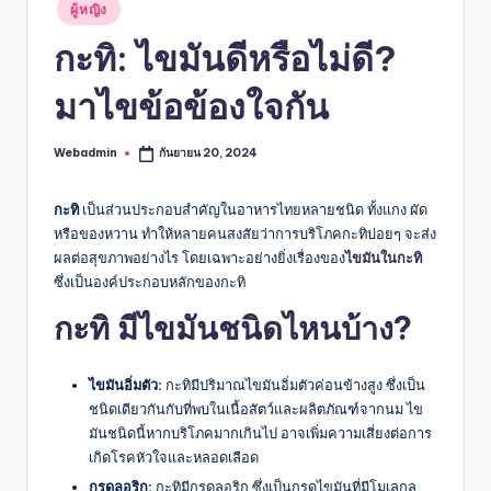
Posted
ผู้หญิง
in
กะทิ: ไขมันดีหรือไม่ดี?
มาไขข้อข้องใจกัน
Webadmin
กันยายน 20, 2024
Posted
by
กะทิ
เป็นส่วนประกอบสำคัญในอาหารไทยหลายชนิด ทั้งแกง ผัด
หรือของหวาน ทำให้หลายคนสงสัยว่าการบริโภคกะทิบ่อยๆ จะส่ง
ผลต่อสุขภาพอย่างไร โดยเฉพาะอย่างยิ่งเรื่องของ
ไขมันในกะทิ
ซึ่งเป็นองค์ประกอบหลักของกะทิ
กะทิ มีไขมันชนิดไหนบ้าง?
ไขมันอิ่มตัว:
กะทิมีปริมาณไขมันอิ่มตัวค่อนข้างสูง ซึ่งเป็น
ชนิดเดียวกันกับที่พบในเนื้อสัตว์และผลิตภัณฑ์จากนม ไข
มันชนิดนี้หากบริโภคมากเกินไป อาจเพิ่มความเสี่ยงต่อการ
เกิดโรคหัวใจและหลอดเลือด
กรดลอริก:
กะทิมีกรดลอริก ซึ่งเป็นกรดไขมันที่มีโมเลกุล