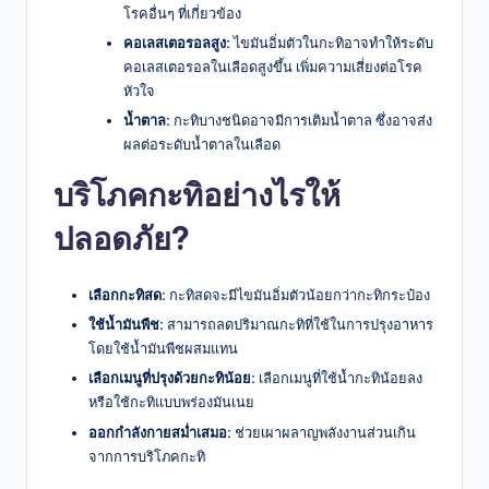
โรคอื่นๆ ที่เกี่ยวข้อง
คอเลสเตอรอลสูง:
ไขมันอิ่มตัวในกะทิอาจทำให้ระดับ
คอเลสเตอรอลในเลือดสูงขึ้น เพิ่มความเสี่ยงต่อโรค
หัวใจ
น้ำตาล:
กะทิบางชนิดอาจมีการเติมน้ำตาล ซึ่งอาจส่ง
ผลต่อระดับน้ำตาลในเลือด
บริโภคกะทิอย่างไรให้
ปลอดภัย?
เลือกกะทิสด:
กะทิสดจะมีไขมันอิ่มตัวน้อยกว่ากะทิกระป๋อง
ใช้น้ำมันพืช:
สามารถลดปริมาณกะทิที่ใช้ในการปรุงอาหาร
โดยใช้น้ำมันพืชผสมแทน
เลือกเมนูที่ปรุงด้วยกะทิน้อย:
เลือกเมนูที่ใช้น้ำกะทิน้อยลง
หรือใช้กะทิแบบพร่องมันเนย
ออกกำลังกายสม่ำเสมอ:
ช่วยเผาผลาญพลังงานส่วนเกิน
จากการบริโภคกะทิ