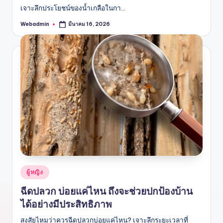
เจาะลึกประโยชน์ของน้ำเกลือในกา…
Webadmin
มีนาคม 16, 2026
Posted
by
Posted
ผู้หญิง
in
ฉีดปลวก บ่อยแค่ไหน ถึงจะช่วยปกป้องบ้าน
ได้อย่างมีประสิทธิภาพ
สงสัยไหมว่าควรฉีดปลวกบ่อยแค่ไหน? เจาะลึกระยะเวลาที่