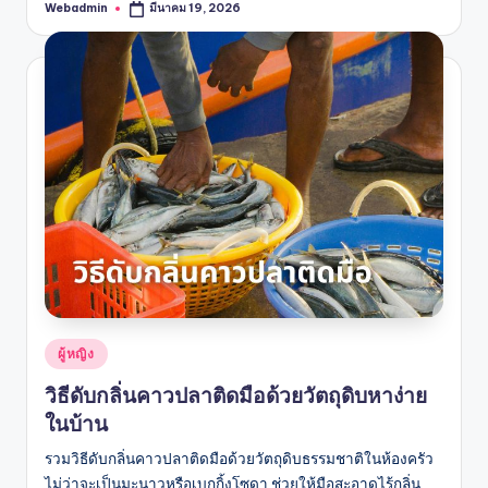
Webadmin
มีนาคม 19, 2026
Posted
by
Posted
ผู้หญิง
in
วิธีดับกลิ่นคาวปลาติดมือด้วยวัตถุดิบหาง่าย
ในบ้าน
รวมวิธีดับกลิ่นคาวปลาติดมือด้วยวัตถุดิบธรรมชาติในห้องครัว
ไม่ว่าจะเป็นมะนาวหรือเบกกิ้งโซดา ช่วยให้มือสะอาดไร้กลิ่น