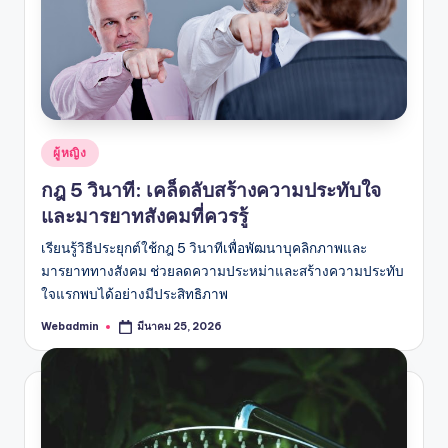
Posted
ผู้หญิง
in
กฎ 5 วินาที: เคล็ดลับสร้างความประทับใจ
และมารยาทสังคมที่ควรรู้
เรียนรู้วิธีประยุกต์ใช้กฎ 5 วินาทีเพื่อพัฒนาบุคลิกภาพและ
มารยาททางสังคม ช่วยลดความประหม่าและสร้างความประทับ
ใจแรกพบได้อย่างมีประสิทธิภาพ
Webadmin
มีนาคม 25, 2026
Posted
by