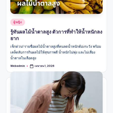
Posted
ผู้หญิง
in
รู้ทันผลไม้น้ำตาลสูง ตัวการที่ทำให้น้ำหนักลง
ยาก
เช็กด่วน! รายชื่อผลไม้น้ำตาลสูงที่คนลดน้ำหนักต้องระวัง พร้อม
เคล็ดลับการกินผลไม้ให้สุขภาพดี น้ำหนักไม่พุ่ง และไม่เสี่ยง
น้ำตาลในเลือดสูง
Webadmin
เมษายน 1, 2026
Posted
by