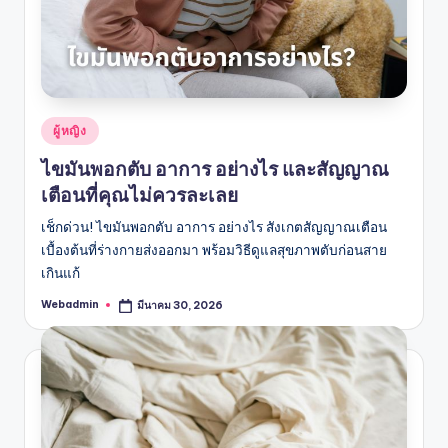
Posted
ผู้หญิง
in
ไขมันพอกตับ อาการ อย่างไร และสัญญาณ
เตือนที่คุณไม่ควรละเลย
เช็กด่วน! ไขมันพอกตับ อาการ อย่างไร สังเกตสัญญาณเตือน
เบื้องต้นที่ร่างกายส่งออกมา พร้อมวิธีดูแลสุขภาพตับก่อนสาย
เกินแก้
Webadmin
มีนาคม 30, 2026
Posted
by