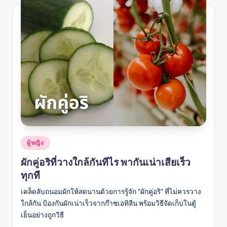
Posted
ผู้หญิง
in
ผักคู่อริที่วางใกล้กันทีไร พากันเน่าเสียเร็ว
ทุกที
เคล็ดลับถนอมผักให้สดนานด้วยการรู้จัก "ผักคู่อริ" ที่ไม่ควรวาง
ใกล้กัน ป้องกันผักเน่าเร็วจากก๊าซเอทิลีน พร้อมวิธีจัดเก็บในตู้
เย็นอย่างถูกวิธี