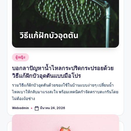
Posted
ผู้หญิง
in
บอกลาปัญหาน้ำไหลกระปริดกระปรอยด้วย
วิธีแก้ฝักบัวอุดตันแบบมือโปร
รวมวิธีแก้ฝักบัวอุดตันด้วยของใช้ในบ้านแบบง่ายๆ เปลี่ยนน้ำ
ไหลเบาให้กลับมาแรงสะใจ พร้อมเทคนิคกำจัดคราบตะกรันโดย
ไม่ต้องง้อช่าง
Webadmin
มีนาคม 24, 2026
Posted
by