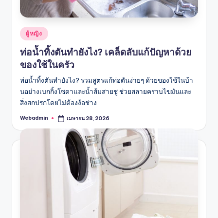
Posted
ผู้หญิง
in
ท่อน้ำทิ้งตันทํายังไง? เคล็ดลับแก้ปัญหาด้วย
ของใช้ในครัว
ท่อน้ำทิ้งตันทํายังไง? รวมสูตรแก้ท่อตันง่ายๆ ด้วยของใช้ในบ้า
นอย่างเบกกิ้งโซดาและน้ำส้มสายชู ช่วยสลายคราบไขมันและ
สิ่งสกปรกโดยไม่ต้องง้อช่าง
Webadmin
เมษายน 28, 2026
Posted
by