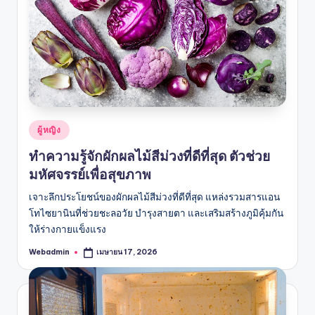
Posted
ผู้หญิง
in
ทำความรู้จักผักผลไม้สีม่วงที่ดีที่สุด ตัวช่วย
มหัศจรรย์เพื่อสุขภาพ
เจาะลึกประโยชน์ของผักผลไม้สีม่วงที่ดีที่สุด แหล่งรวมสารแอน
โทไซยานินที่ช่วยชะลอวัย บำรุงสายตา และเสริมสร้างภูมิคุ้มกัน
ให้ร่างกายแข็งแรง
Webadmin
เมษายน 17, 2026
Posted
by