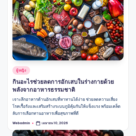
Posted
ผู้หญิง
in
กินอะไรช่วยลดการอักเสบในร่างกายด้วย
พลังจากอาหารธรรมชาติ
เจาะลึกอาหารต้านอักเสบที่หาทานได้ง่าย ช่วยลดความเสี่ยง
โรคเรื้อรังและเสริมสร้างระบบภูมิคุ้มกันให้แข็งแรง พร้อมเคล็ด
ลับการเลือกทานอาหารเพื่อสุขภาพที่ดี
Webadmin
เมษายน 10, 2026
Posted
by