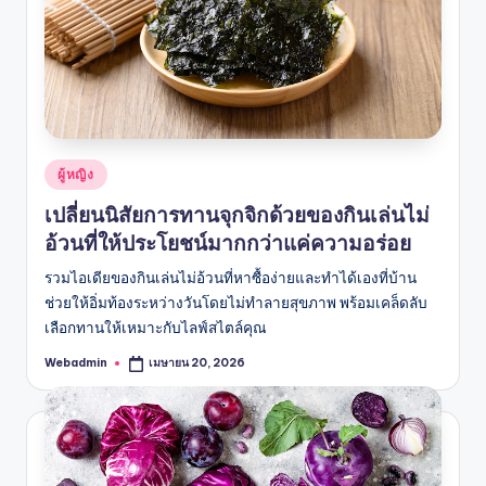
Posted
ผู้หญิง
in
เปลี่ยนนิสัยการทานจุกจิกด้วยของกินเล่นไม่
อ้วนที่ให้ประโยชน์มากกว่าแค่ความอร่อย
รวมไอเดียของกินเล่นไม่อ้วนที่หาซื้อง่ายและทำได้เองที่บ้าน
ช่วยให้อิ่มท้องระหว่างวันโดยไม่ทำลายสุขภาพ พร้อมเคล็ดลับ
เลือกทานให้เหมาะกับไลฟ์สไตล์คุณ
Webadmin
เมษายน 20, 2026
Posted
by