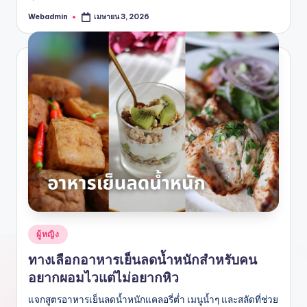
Webadmin
เมษายน 3, 2026
Posted
by
Posted
ผู้หญิง
in
ทางเลือกอาหารเย็นลดน้ำหนักสำหรับคน
อยากผอมไวแต่ไม่อยากหิว
แจกสูตรอาหารเย็นลดน้ำหนักแคลอรี่ต่ำ เมนูน้ำๆ และสลัดที่ช่วย