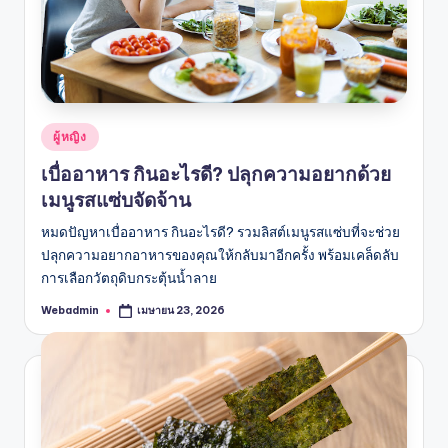
Posted
ผู้หญิง
in
เบื่ออาหาร กินอะไรดี? ปลุกความอยากด้วย
เมนูรสแซ่บจัดจ้าน
หมดปัญหาเบื่ออาหาร กินอะไรดี? รวมลิสต์เมนูรสแซ่บที่จะช่วย
ปลุกความอยากอาหารของคุณให้กลับมาอีกครั้ง พร้อมเคล็ดลับ
การเลือกวัตถุดิบกระตุ้นน้ำลาย
Webadmin
เมษายน 23, 2026
Posted
by