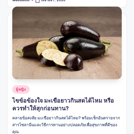
Webadmin
เมษายน 7, 2026
Posted
by
Posted
ผู้หญิง
in
ไขข้อข้องใจ มะเขือยาวกินสดได้ไหม หรือ
ควรทำให้สุกก่อนทาน?
คลายข้อสงสัย มะเขือยาวกินสดได้ไหม? พร้อมเช็กอันตรายจาก
สารโซลานีนและวิธีการทานอย่างปลอดภัยเพื่อสุขภาพที่ดีของ
คุณ