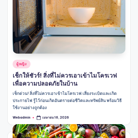
Posted
ผู้หญิง
in
เช็กให้ชัวร์! สิ่งที่ไม่ควรเอาเข้าไมโครเวฟ
เพื่อความปลอดภัยในบ้าน
เช็กด่วน! สิ่งที่ไม่ควรเอาเข้าไมโครเวฟ เสี่ยงระเบิดและเกิด
ประกายไฟ รู้ไว้ก่อนเกิดอันตรายต่อชีวิตและทรัพย์สิน พร้อมวิธี
ใช้งานอย่างถูกต้อง
Webadmin
เมษายน 16, 2026
Posted
by