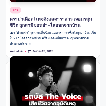
Posted
ข่าว
in
ดราม่าเดือด! เพจดังแฉดาราสาว เจอมรสุม
ชีวิต ถูกสามีขอหย่า-ไล่ออกจากบ้าน
เพจ “ท่านเปา” จุดประเด็นร้อน แฉดาราสาวชื่อดังถูกสามีขอเซ็น
ใบหย่า ไล่ออกจากบ้าน พร้อมเจอหนี้สินรุงรัง ญาติฝ่ายชาย
ประกาศตัดขาด
Webadmin
กันยายน 25, 2025
Posted
by