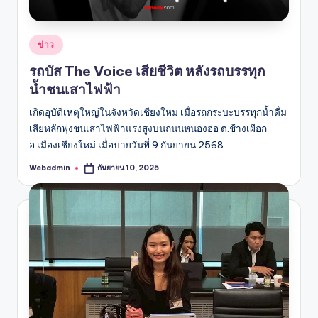
Posted
ข่าว
in
รถบัส The Voice เสียชีวิต หลังรถบรรทุก
น้ำชนเสาไฟฟ้า
เกิดอุบัติเหตุใหญ่ในจังหวัดเชียงใหม่ เมื่อรถกระบะบรรทุกน้ำดื่ม
เสียหลักพุ่งชนเสาไฟฟ้าแรงสูงบนถนนหนองฮ่อ ต.ช้างเผือก
อ.เมืองเชียงใหม่ เมื่อบ่ายวันที่ 9 กันยายน 2568
Webadmin
กันยายน 10, 2025
Posted
by