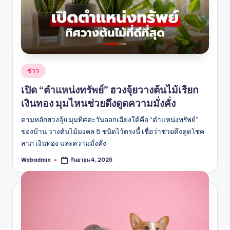
Posted
ข่าว
in
เปิด “ตำแหน่งทรัพย์” ฮวงจุ้ยวางต้นไม้เรียก
เงินทอง มุมไหนช่วยดึงดูดความมั่งคั่ง
ตามหลักฮวงจุ้ย มุมทิศตะวันออกเฉียงใต้คือ “ตำแหน่งทรัพย์”
ของบ้าน วางต้นไม้มงคล 5 ชนิดไว้ตรงนี้ เชื่อว่าช่วยดึงดูดโชค
ลาภ เงินทอง และความมั่งคั่ง
Webadmin
กันยายน 4, 2025
Posted
by