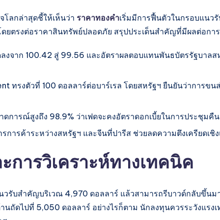
ลกล่าสุดชี้ให้เห็นว่า
ราคาทองคำ
เริ่มมีการฟื้นตัวในกรอบแนวร
วกโดยตรงต่อราคาสินทรัพย์ปลอดภัย สรุปประเด็นสำคัญที่มีผลต่อการต
 ลดลงจาก 100.42 สู่ 99.56 และอัตราผลตอบแทนพันธบัตรรัฐบาลสหร
t ทรงตัวที่ 100 ดอลลาร์ต่อบาร์เรล โดยสหรัฐฯ ยืนยันว่าการขนส
รณ์สูงถึง 98.9% ว่าเฟดจะคงอัตราดอกเบี้ยในการประชุมคืนนี้ ซึ่
รการค้าระหว่างสหรัฐฯ และจีนที่ปารีส ช่วยลดความตึงเครียดเ
การวิเคราะห์ทางเทคนิค
สำคัญบริเวณ 4,970 ดอลลาร์ แล้วสามารถรีบาวด์กลับขึ้นมาได้ 
นถัดไปที่ 5,050 ดอลลาร์ อย่างไรก็ตาม นักลงทุนควรระวังแรงเ