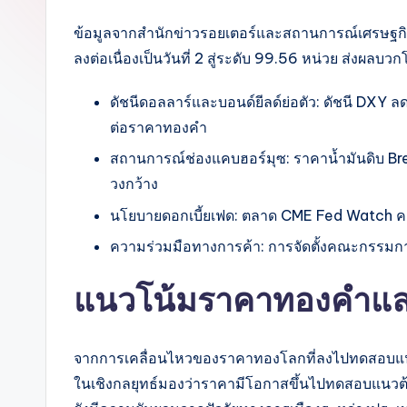
ข้อมูลจากสำนักข่าวรอยเตอร์และสถานการณ์เศรษฐกิจโ
ลงต่อเนื่องเป็นวันที่ 2 สู่ระดับ 99.56 หน่วย ส่งผลบ
ดัชนีดอลลาร์และบอนด์ยีลด์ย่อตัว: ดัชนี DXY
ต่อราคาทองคำ
สถานการณ์ช่องแคบฮอร์มุซ: ราคาน้ำมันดิบ Bren
วงกว้าง
นโยบายดอกเบี้ยเฟด: ตลาด CME Fed Watch คาดกา
ความร่วมมือทางการค้า: การจัดตั้งคณะกรรมกา
แนวโน้มราคาทองคำและ
จากการเคลื่อนไหวของราคาทองโลกที่ลงไปทดสอบแนวรับ
ในเชิงกลยุทธ์มองว่าราคามีโอกาสขึ้นไปทดสอบแนวต้า